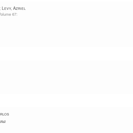
;
Levy, Azriel
Volume 67:
arlos
ana