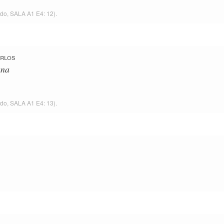
ido,
SALA A1 E4: 12
).
arlos
ana
ido,
SALA A1 E4: 13
).