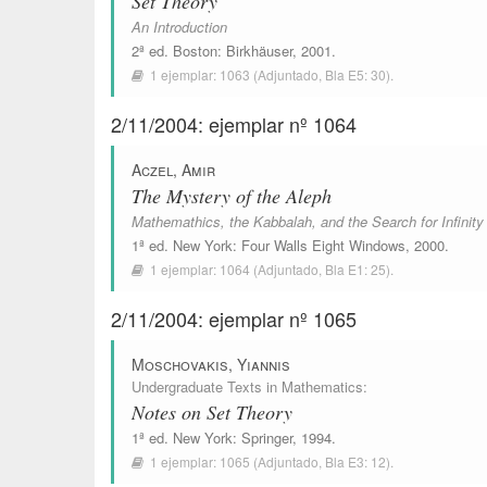
Set Theory
An Introduction
2ª ed.
Boston
:
Birkhäuser
, 2001.
1 ejemplar:
1063
(Adjuntado,
Bla E5: 30
).
2/11/2004: ejemplar nº 1064
Aczel, Amir
The Mystery of the Aleph
Mathemathics, the Kabbalah, and the Search for Infinity
1ª ed.
New York
:
Four Walls Eight Windows
, 2000.
1 ejemplar:
1064
(Adjuntado,
Bla E1: 25
).
2/11/2004: ejemplar nº 1065
Moschovakis, Yiannis
Undergraduate Texts in Mathematics
:
Notes on Set Theory
1ª ed.
New York
:
Springer
, 1994.
1 ejemplar:
1065
(Adjuntado,
Bla E3: 12
).