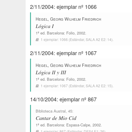
2/11/2004: ejemplar nº 1066
Hegel, Georg Wilhelm Friedrich
Lógica I
1ª ed.
Barcelona
:
Folio
, 2002.
1 ejemplar:
1066
(Estándar,
SALA A2 E2: 14
).
2/11/2004: ejemplar nº 1067
Hegel, Georg Wilhelm Friedrich
Lógica II y III
1ª ed.
Barcelona
:
Folio
, 2002.
1 ejemplar:
1067
(Estándar,
SALA A2 E2: 15
).
14/10/2004: ejemplar nº 867
Biblioteca Austral
, 45:
Cantar de Mio Cid
1ª ed.
Barcelona
:
Espasa-Calpe
, 2002.
1 ejemplar:
867
(Estándar,
DES4 E1: 26
).