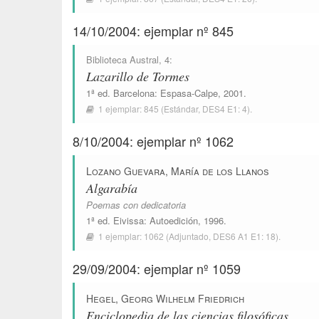
14/10/2004: ejemplar nº 845
Biblioteca Austral
, 4:
Lazarillo de Tormes
1ª ed.
Barcelona
:
Espasa-Calpe
, 2001.
1 ejemplar:
845
(Estándar,
DES4 E1: 4
).
8/10/2004: ejemplar nº 1062
Lozano Guevara, María de los Llanos
Algarabía
Poemas con dedicatoria
1ª ed.
Eivissa
:
Autoedición
, 1996.
1 ejemplar:
1062
(Adjuntado,
DES6 A1 E1: 18
).
29/09/2004: ejemplar nº 1059
Hegel, Georg Wilhelm Friedrich
Enciclopedia de las ciencias filosóficas