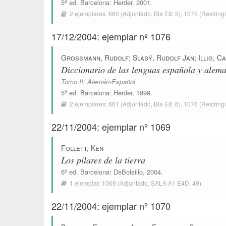
5ª ed.
Barcelona
:
Herder
, 2001.
2 ejemplares:
660
(Adjuntado,
Bla E8: 5
),
1075
(Restring
17/12/2004: ejemplar nº 1076
Grossmann, Rudolf
;
Slabý, Rudolf Jan
;
Illig, C
Diccionario de las lenguas española y alem
Tomo II: Alemán-Español
5ª ed.
Barcelona
:
Herder
, 1999.
2 ejemplares:
661
(Adjuntado,
Bla E8: 6
),
1076
(Restring
22/11/2004: ejemplar nº 1069
Follett, Ken
Los pilares de la tierra
6ª ed.
Barcelona
:
DeBolsillo
, 2004.
1 ejemplar:
1069
(Adjuntado,
SALA A1 E4D: 49
).
22/11/2004: ejemplar nº 1070