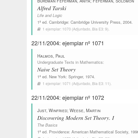
Burdman Feferman, Anita
;
Feferman, Solomon
Alfred Tarski
Life and Logic
1ª ed.
Cambridge
:
Cambridge University Press
, 2004.
1 ejemplar:
1070
(Adjuntado,
Bla E3: 9
).
22/11/2004: ejemplar nº 1071
Halmos, Paul
Undergraduate Texts in Mathematics
:
Naive Set Theory
1ª ed.
New York
:
Springer
, 1974.
1 ejemplar:
1071
(Adjuntado,
Bla E3: 11
).
22/11/2004: ejemplar nº 1072
Just, Winfried
;
Weese, Martin
Discovering Modern Set Theory. I
The Basics
1ª ed.
Providence
:
American Mathematical Society
, 199