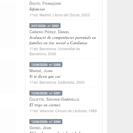
Dolto, Françoise
Infancias
1ª ed.
Madrid
:
Libros del Zorzal
, 2023
2/07/2026: nº 3292
Cañero Pérez, Daniel
Avaluació de competències parentals en
families en risc social a Catalunya
1ª ed.
Barcelona
:
Universitat de
Barcelona
, 2026
12/06/2026: nº 3288
Marsé, Juan
Si te dicen que caí
1ª ed.
Barcelona
:
DeBolsillo
, 2025
12/06/2026: nº 3291
Colette, Sidonie-Gabrielle
El trigo en ciernes
1ª ed.
Valencia
:
Círculo de Lectores
, 1989
12/06/2026: nº 3290
Giono, Jean