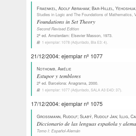
Fraenkel, Adolf Abraham
;
Bar-Hillel, Yehoshua
Studies in Logic and The Foundations of Mathematics
, 
Foundations in Set Theory
Second Revised Edition
2ª ed.
Amsterdam
:
Elsevier Masson
, 1973.
1 ejemplar:
1078
(Adjuntado,
Bla E3: 4
).
21/12/2004: ejemplar nº 1077
Nothomb, Amélie
Estupor y temblores
2ª ed.
Barcelona
:
Anagrama
, 2000.
1 ejemplar:
1077
(Adjuntado,
SALA A3 E4D: 37
).
17/12/2004: ejemplar nº 1075
Grossmann, Rudolf
;
Slabý, Rudolf Jan
;
Illig, C
Diccionario de las lenguas española y alem
Tomo I: Español-Alemán