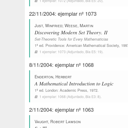
1 ejemplar:
1072
(Adjuntado,
Bla E5: 20
).
22/11/2004: ejemplar nº 1073
Just, Winfried
;
Weese, Martin
Discovering Modern Set Theory. II
Set-Theoretic Tools for Every Mathematicias
1ª ed.
Providence
:
American Mathematical Society
, 199
1 ejemplar:
1073
(Adjuntado,
Bla E5: 19
).
8/11/2004: ejemplar nº 1068
Enderton, Herbert
A Mathematical Introduction to Logic
1ª ed.
London
:
Academic Press
, 1972.
1 ejemplar:
1068
(Adjuntado,
Bla E3: 8
).
2/11/2004: ejemplar nº 1063
Vaught, Robert Lawson