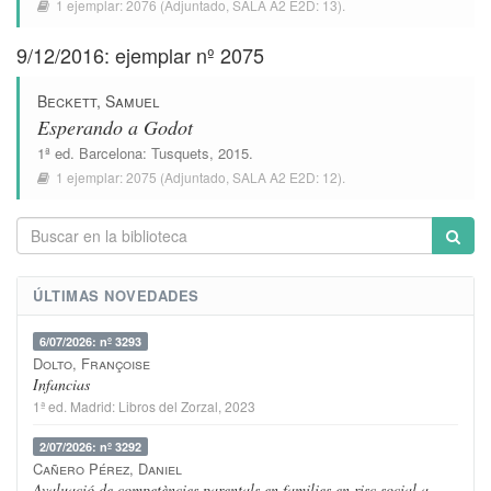
1 ejemplar:
2076
(Adjuntado,
SALA A2 E2D: 13
).
9/12/2016: ejemplar nº 2075
Beckett, Samuel
Esperando a Godot
1ª ed.
Barcelona
:
Tusquets
, 2015.
1 ejemplar:
2075
(Adjuntado,
SALA A2 E2D: 12
).
ÚLTIMAS NOVEDADES
6/07/2026: nº 3293
Dolto, Françoise
Infancias
1ª ed.
Madrid
:
Libros del Zorzal
, 2023
2/07/2026: nº 3292
Cañero Pérez, Daniel
Avaluació de competències parentals en families en risc social a