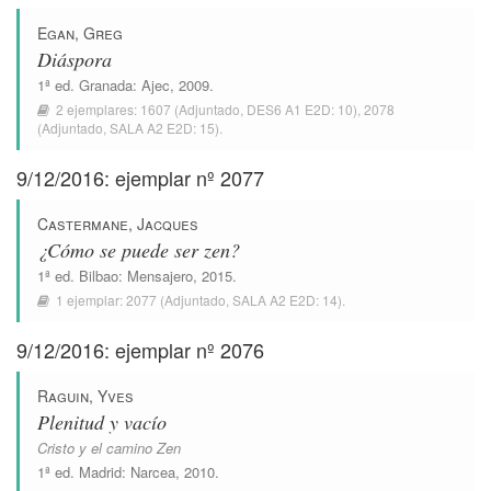
Egan, Greg
Diáspora
1ª ed.
Granada
:
Ajec
, 2009.
2 ejemplares:
1607
(Adjuntado,
DES6 A1 E2D: 10
),
2078
(Adjuntado,
SALA A2 E2D: 15
).
9/12/2016: ejemplar nº 2077
Castermane, Jacques
¿Cómo se puede ser zen?
1ª ed.
Bilbao
:
Mensajero
, 2015.
1 ejemplar:
2077
(Adjuntado,
SALA A2 E2D: 14
).
9/12/2016: ejemplar nº 2076
Raguin, Yves
Plenitud y vacío
Cristo y el camino Zen
1ª ed.
Madrid
:
Narcea
, 2010.