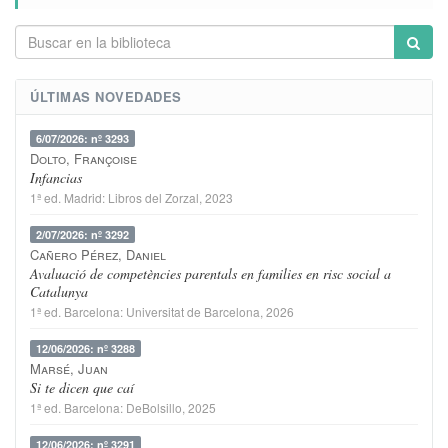
ÚLTIMAS NOVEDADES
6/07/2026: nº 3293
Dolto, Françoise
Infancias
1ª ed.
Madrid
:
Libros del Zorzal
, 2023
2/07/2026: nº 3292
Cañero Pérez, Daniel
Avaluació de competències parentals en families en risc social a
Catalunya
1ª ed.
Barcelona
:
Universitat de Barcelona
, 2026
12/06/2026: nº 3288
Marsé, Juan
Si te dicen que caí
1ª ed.
Barcelona
:
DeBolsillo
, 2025
12/06/2026: nº 3291