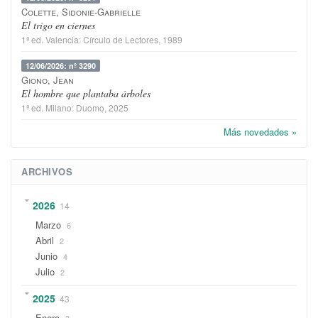
Colette, Sidonie-Gabrielle
El trigo en ciernes
1ª ed.
Valencia
:
Círculo de Lectores
, 1989
12/06/2026: nº 3290
Giono, Jean
El hombre que plantaba árboles
1ª ed.
Milano
:
Duomo
, 2025
Más novedades »
ARCHIVOS
2026
14
Marzo
6
Abril
2
Junio
4
Julio
2
2025
43
Enero