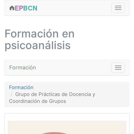
EP
BCN
FORMACIÓN
Formación en
CLÍNICA
psicoanálisis
ACTIVIDADES
EDICIONES
Formación
Toggle na
SERVICIOS
EQUIPO
Cursos
Grupo de Prácticas de D
Formación
CONTACTAR
Fundamentos
Grupo de Prácticas de Docencia y
Coordinación de Grupos
MÁS...
Avanzada
Prácticas
Talleres