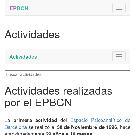
EP
BCN
Actividades
Actividades
Toggle
navigati
Actividades realizadas
por el EPBCN
La
primera actividad
del
Espacio Psicoanalítico de
Barcelona
se realizó el
30 de Noviembre de 1996
, hace
aproximadamente
29 años y 10 meses
.