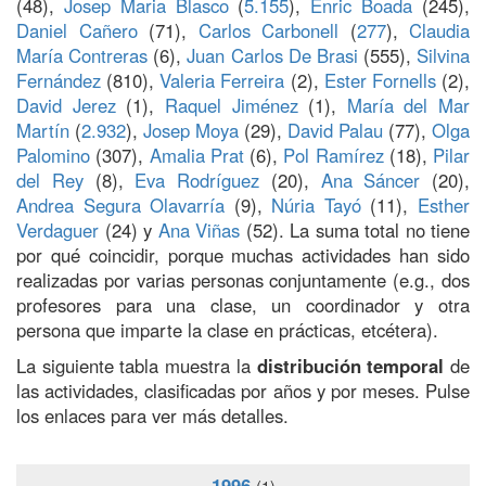
(48),
Josep Maria Blasco
(
5.155
),
Enric Boada
(245),
Daniel Cañero
(71),
Carlos Carbonell
(
277
),
Claudia
María Contreras
(6),
Juan Carlos De Brasi
(555),
Silvina
Fernández
(810),
Valeria Ferreira
(2),
Ester Fornells
(2),
David Jerez
(1),
Raquel Jiménez
(1),
María del Mar
Martín
(
2.932
),
Josep Moya
(29),
David Palau
(77),
Olga
Palomino
(307),
Amalia Prat
(6),
Pol Ramírez
(18),
Pilar
del Rey
(8),
Eva Rodríguez
(20),
Ana Sáncer
(20),
Andrea Segura Olavarría
(9),
Núria Tayó
(11),
Esther
Verdaguer
(24) y
Ana Viñas
(52). La suma total no tiene
por qué coincidir, porque muchas actividades han sido
realizadas por varias personas conjuntamente (e.g., dos
profesores para una clase, un coordinador y otra
persona que imparte la clase en prácticas, etcétera).
La siguiente tabla muestra la
distribución temporal
de
las actividades, clasificadas por años y por meses. Pulse
los enlaces para ver más detalles.
1996