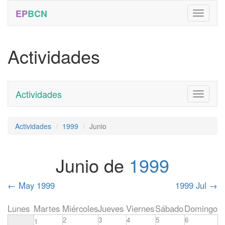
EP
BCN
Actividades
Actividades
Toggle
navigati
Actividades
1999
Junio
Junio de
1999
←
May 1999
1999 Jul
→
Lunes
Martes
Miércoles
Jueves
Viernes
Sábado
Domingo
2
3
4
5
6
1