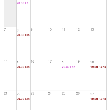
20.30
La
histeria: la
significaci
ón de los
síntomas
histéricos
7
9
10
11
12
13
8
20.30
Cla
se
14
16
17
19
15
18
20
20.30
Cla
20.30
Las
19.00
(Clas
se
fobias: la
e)
significaci
ón de los
síntomas f
óbicos
21
23
24
25
26
22
27
20.30
Cla
19.00
(Clas
se
e)