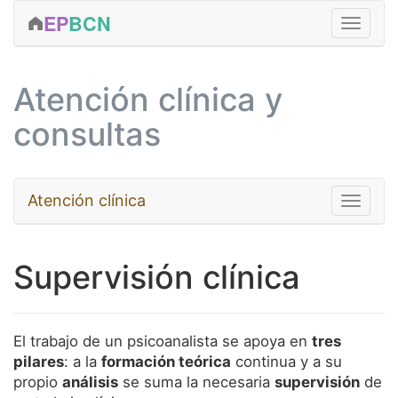
EP
BCN
FORMACIÓN
Atención clínica y
CLÍNICA
consultas
ACTIVIDADES
EDICIONES
Atención clínica
Toggle na
SERVICIOS
EQUIPO
Psicoanálisis
Supervisión clínica
CONTACTAR
Niños y adolescentes
MÁS...
Terapia breve
El trabajo de un psicoanalista se apoya en
tres
Terapia de pareja
pilares
: a la
formación teórica
continua y a su
propio
análisis
se suma la necesaria
supervisión
de
Psicoanálisis grupal