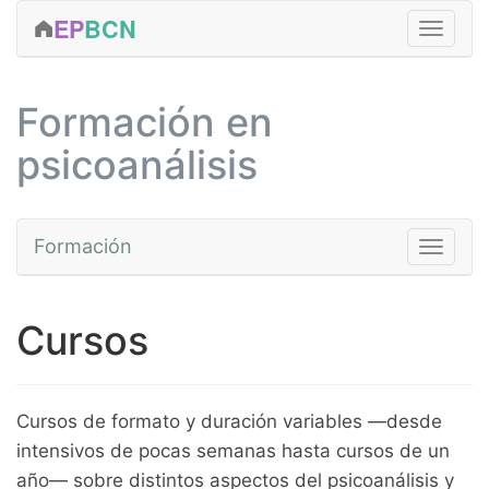
EP
BCN
FORMACIÓN
Formación en
CLÍNICA
psicoanálisis
ACTIVIDADES
EDICIONES
Formación
Toggle na
SERVICIOS
EQUIPO
Cursos
Cursos
CONTACTAR
Fundamentos
MÁS...
Avanzada
Cursos de formato y duración variables —desde
Prácticas
intensivos de pocas semanas hasta cursos de un
Talleres
año— sobre distintos aspectos del psicoanálisis y