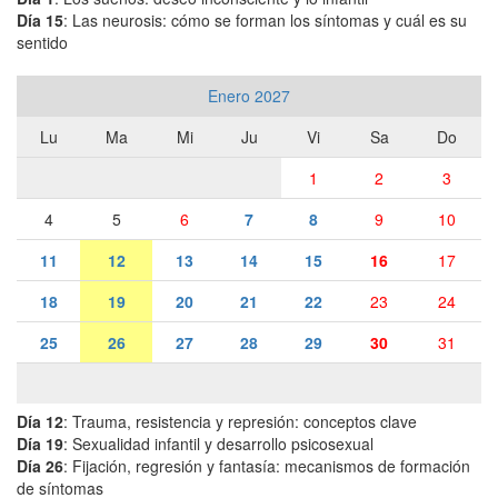
Día 15
: Las neurosis: cómo se forman los síntomas y cuál es su
sentido
Enero 2027
Lu
Ma
Mi
Ju
Vi
Sa
Do
1
2
3
4
5
6
7
8
9
10
11
12
13
14
15
16
17
18
19
20
21
22
23
24
25
26
27
28
29
30
31
Día 12
: Trauma, resistencia y represión: conceptos clave
Día 19
: Sexualidad infantil y desarrollo psicosexual
Día 26
: Fijación, regresión y fantasía: mecanismos de formación
de síntomas