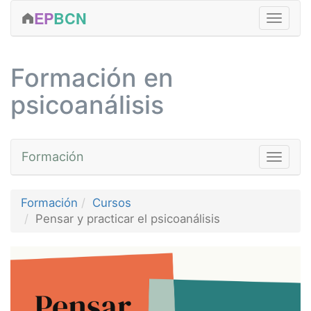
EP
BCN
FORMACIÓN
Formación en
CLÍNICA
psicoanálisis
ACTIVIDADES
EDICIONES
Formación
Toggle na
SERVICIOS
EQUIPO
Cursos
Curso «Pensar y practicar
Formación
Cursos
CONTACTAR
Fundamentos
Pensar y practicar el psicoanálisis
MÁS...
Avanzada
Prácticas
Talleres