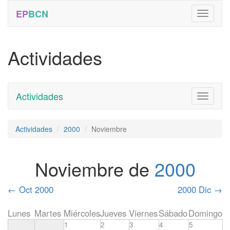
EP
BCN
Actividades
Actividades
Toggle
navigati
Actividades
2000
Noviembre
Noviembre de
2000
←
Oct 2000
2000 Dic
→
Lunes
Martes
Miércoles
Jueves
Viernes
Sábado
Domingo
1
2
3
4
5