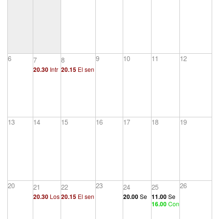
6
9
10
11
12
7
8
20.30
Intr
20.15
El sen
oducción
tido de los sí
ntomas (1/2)
13
14
15
16
17
18
19
20
23
26
21
22
24
25
20.30
Los
20.15
El sen
20.00
Se
11.00
Se
16.00
Con
actos falli
tido de los sí
minario
minario
cepto de r
dos (1/3)
ntomas (2/2)