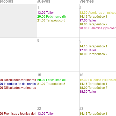
ércoles
Jueves
Viernes
1
2
13.00
Taller
12.30
Aperturas en psico
20.00
Fetichismo (II)
14.15
Terapéutico 1
isis: presentación de pro
21.00
Terapéutico 5
17.00
Taller
tas (2/2)
18.00
Terapéutico 7
20.00
Dialéctica y psicoan
is II
8
9
14.15
Terapéutico 1
17.00
Taller
18.00
Terapéutico 7
15
16
00
Dificultades y primeras
20.00
Fetichismo (III)
12.30
La lógica y su histo
00
Introducción del narcisi
21.00
Terapéutico 5
14.15
Terapéutico 1
oximaciones
00
Dificultades y primeras
18.00
Terapéutico 7
 (2/3) [Capítulo II]
18.30
Taller
oximaciones
22
23
00
Premisas y técnica de l
13.00
Taller
14.15
Terapéutico 1