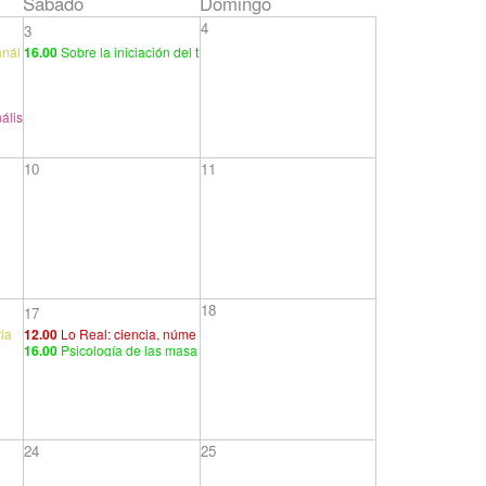
Sábado
Domingo
4
3
anál
16.00
Sobre la iniciación del t
pues
ratamiento (III)
ális
10
11
18
17
ria
12.00
Lo Real: ciencia, núme
16.00
Psicología de las masa
ro, imposibilidad. Aproximaci
s (IV). Conclusiones. Una pan
ones a una ontología del con
orámica de la problemática d
cepto de estructura
e las identificaciones
24
25