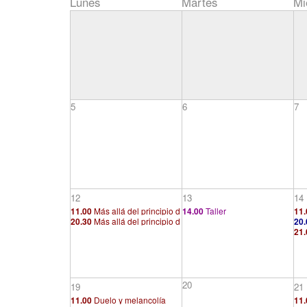
Lunes
Martes
Mi
5
6
7
12
13
14
11.00
Más allá del principio d
14.00
Taller
11.
20.30
Más allá del principio d
20.
e placer (4/4)
apr
21.
e placer (4/4)
smo
apr
20
19
21
11.00
Duelo y melancolía
11.