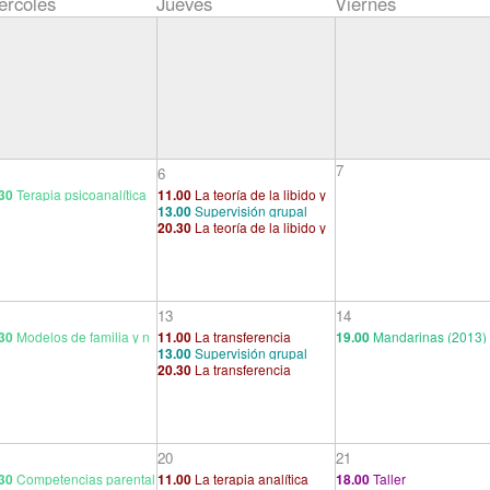
ércoles
Jueves
Viernes
7
6
30
Terapia psicoanalítica
11.00
La teoría de la libido y
13.00
Supervisión grupal
pareja
el narcisismo
20.30
La teoría de la libido y
el narcisismo
13
14
30
Modelos de familia y n
11.00
La transferencia
19.00
Mandarinas (2013)
13.00
Supervisión grupal
as parentalidades
20.30
La transferencia
20
21
30
Competencias parental
11.00
La terapia analítica
18.00
Taller