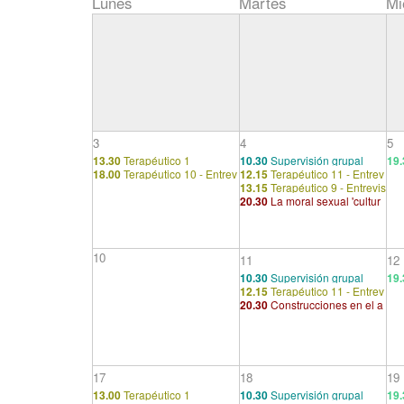
Lunes
Martes
Mi
3
4
5
13.30
Terapéutico 1
10.30
Supervisión grupal
19.
18.00
Terapéutico 10 - Entrev
12.15
Terapéutico 11 - Entrev
de 
13.15
Terapéutico 9 - Entrevis
istas preliminares
istas preliminares
20.30
La moral sexual 'cultur
tas preliminares
al' y la nerviosidad moderna
(2/2)
10
11
12
10.30
Supervisión grupal
19.
12.15
Terapéutico 11 - Entrev
uev
20.30
Construcciones en el a
istas preliminares
nálisis
17
18
19
13.00
Terapéutico 1
10.30
Supervisión grupal
19.