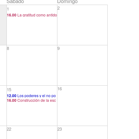
Sábado
Domingo
2
1
16.00
La gratitud como antído
to a la envidia y manifestació
n de pulsión de vida
8
9
16
15
12.00
Los poderes y el no po
16.00
Construcción de la esc
der poder
ena primordial y herencia filo
genética
22
23