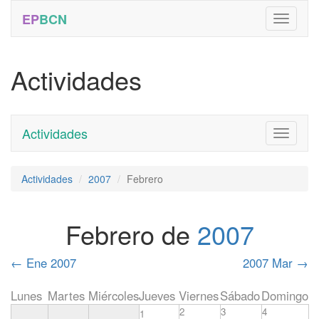
EP
BCN
Actividades
Actividades
Toggle
navigati
Actividades
2007
Febrero
Febrero de
2007
←
Ene 2007
2007 Mar
→
Lunes
Martes
Miércoles
Jueves
Viernes
Sábado
Domingo
2
3
4
1