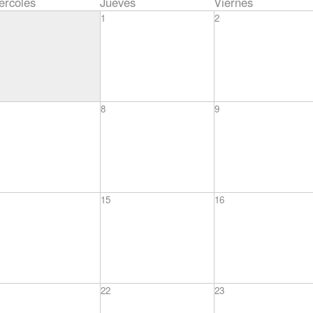
ércoles
Jueves
Viernes
1
2
8
9
15
16
22
23