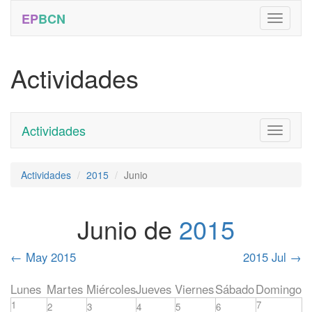
EP
BCN
Actividades
Actividades
Toggle
navigati
Actividades
2015
Junio
Junio de
2015
←
May 2015
2015 Jul
→
Lunes
Martes
Miércoles
Jueves
Viernes
Sábado
Domingo
1
7
2
3
4
5
6