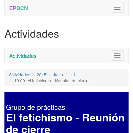
EP
BCN
Actividades
Actividades
Toggle
navigati
Actividades
2015
Junio
11
19.00: El fetichismo - Reunión de cierre
Grupo de prácticas
El fetichismo - Reunión
de cierre