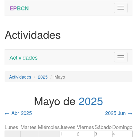
EP
BCN
Actividades
Actividades
Toggle
navigati
Actividades
2025
Mayo
Mayo de
2025
←
Abr 2025
2025 Jun
→
Lunes
Martes
Miércoles
Jueves
Viernes
Sábado
Domingo
1
2
3
4