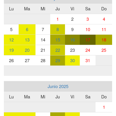
Lu
Ma
Mi
Ju
Vi
Sa
Do
1
2
3
4
5
6
7
8
9
10
11
12
13
14
15
16
17
18
19
20
21
22
23
24
25
26
27
28
29
30
31
Junio 2025
Lu
Ma
Mi
Ju
Vi
Sa
Do
1