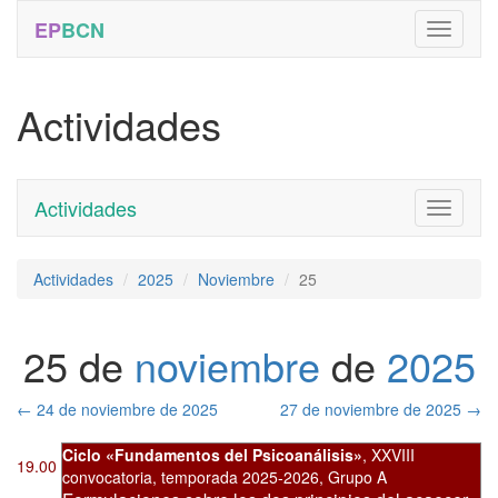
EP
BCN
Actividades
Actividades
Toggle
navigati
Actividades
2025
Noviembre
25
25 de
noviembre
de
2025
←
24 de noviembre de 2025
27 de noviembre de 2025
→
Ciclo «Fundamentos del Psicoanálisis»
,
XXVIII
19.00
convocatoria
,
temporada 2025-2026, Grupo A