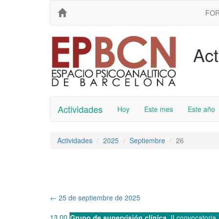
FO
Act
Actividades
Hoy
Este mes
Este año
Actividades
2025
Septiembre
26
←
25 de septiembre de 2025
13.00
Grupo de supervisión clínica
,
II convocatoria