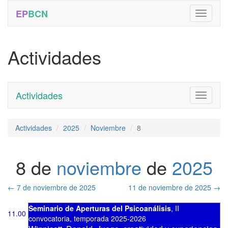
EP
BCN
Actividades
Actividades
Toggle
navigati
Actividades
2025
Noviembre
8
8 de
noviembre
de
2025
←
7 de noviembre de 2025
11 de noviembre de 2025
→
Seminario de Aperturas del Psicoanálisis
,
II
11.00
convocatoria
,
temporada 2025-2026