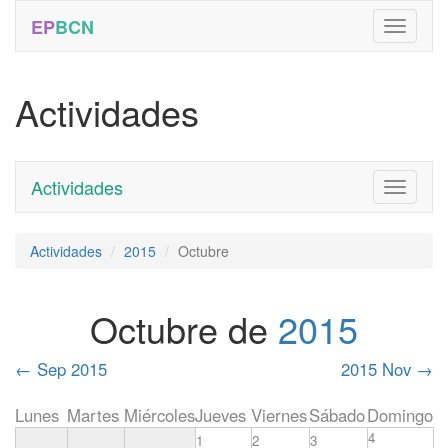
EP
BCN
Actividades
Actividades
Toggle
navigati
Actividades
2015
Octubre
Octubre de
2015
←
Sep 2015
2015 Nov
→
Lunes
Martes
Miércoles
Jueves
Viernes
Sábado
Domingo
4
1
2
3