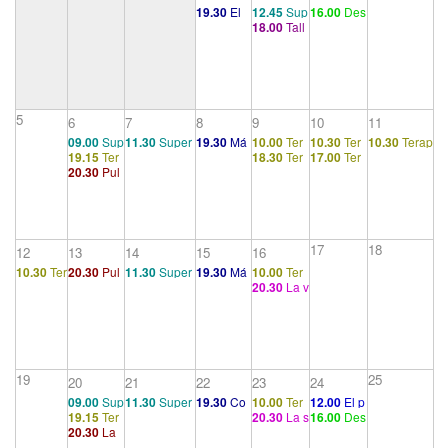
19.30
El
12.45
Sup
16.00
Des
18.00
Tall
malestar
ervisión gr
pliegues d
er
en la cult
upal
e la subli
ura (2/4)
mación. A
rte, caráct
er, sociali
dad… (III)
5
6
7
8
9
10
11
09.00
Sup
11.30
Super
19.30
Má
10.00
Ter
10.30
Ter
10.30
Terap
19.15
Ter
18.30
Ter
17.00
Ter
ervisión g
visión grupal
s allá del
apéutico 1
apéutico 5
éutico 5
20.30
Pul
apéutico
apéutico 5
apéutico 5
rupal
principio
siones y d
5
de placer
estinos de
(1/3)
pulsión
(2/3)
17
18
12
13
14
15
16
10.30
Ter
20.30
Pul
11.30
Super
19.30
Má
10.00
Ter
20.30
La v
apéutico
siones y d
visión grupal
s allá del
apéutico 1
ida incons
5
estinos de
principio
ciente: act
pulsión
de placer
os fallido
(3/3)
(2/3)
s, síntoma
s...
19
25
20
21
22
23
24
09.00
Sup
11.30
Super
19.30
Co
10.00
Ter
12.00
El p
19.15
Ter
20.30
La s
16.00
Des
ervisión g
visión grupal
nferencia
apéutico 1
sicoanalis
20.30
La
apéutico
exualidad
pliegues d
rupal
11. El trab
mo (II)