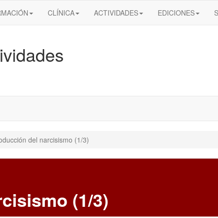
RMACIÓN
CLÍNICA
ACTIVIDADES
EDICIONES
ividades
roducción del narcisismo (1/3)
rcisismo (1/3)