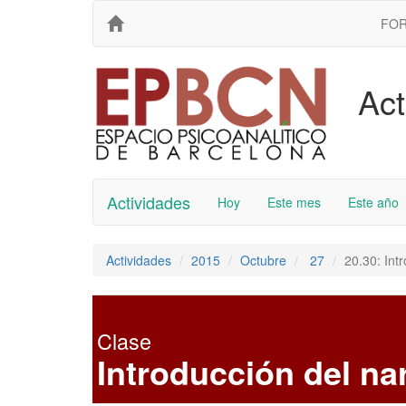
FO
Act
Actividades
Hoy
Este mes
Este año
Actividades
2015
Octubre
27
20.30: Int
Clase
Introducción del na