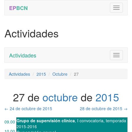
EP
BCN
Actividades
Actividades
Toggle
navigati
Actividades
2015
Octubre
27
27 de
octubre
de
2015
←
24 de octubre de 2015
28 de octubre de 2015
→
Grupo de supervisión clínica
,
I convocatoria
,
temporada
09.00
2015-2016
10.00