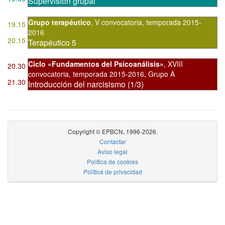
Supervisión grupal
Grupo terapéutico
,
V convocatoria
,
temporada 2015-
19.15
2016
20.15
Terapéutico 5
Ciclo «Fundamentos del Psicoanálisis»
,
XVIII
20.30
convocatoria
,
temporada 2015-2016, Grupo A
21.30
Introducción del narcisismo (1/3)
Copyright © EPBCN, 1996-2026.
Contactar
Aviso legal
Política de cookies
Política de privacidad