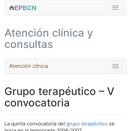
EP
BCN
FORMACIÓN
Atención clínica y
CLÍNICA
consultas
ACTIVIDADES
EDICIONES
Atención clínica
Toggle na
SERVICIOS
EQUIPO
Psicoanálisis
Grupo terapéutico – V
CONTACTAR
Niños y adolescentes
convocatoria
MÁS...
Terapia breve
Terapia de pareja
La quinta convocatoria del
grupo terapéutico
se
Psicoanálisis grupal
inicia en la temporada 2006-2007.