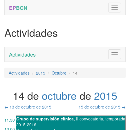
EP
BCN
Actividades
Actividades
Toggle
navigati
Actividades
2015
Octubre
14
14 de
octubre
de
2015
←
13 de octubre de 2015
15 de octubre de 2015
→
Grupo de supervisión clínica
,
II convocatoria
,
temporada
11.30
2015-2016
13.00