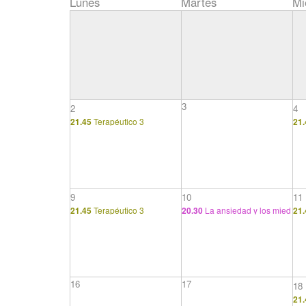
Lunes
Martes
Mi
3
2
4
21.45
Terapéutico 3
21.
9
10
11
21.45
Terapéutico 3
20.30
La ansiedad y los mied
21.
os
16
17
18
21.