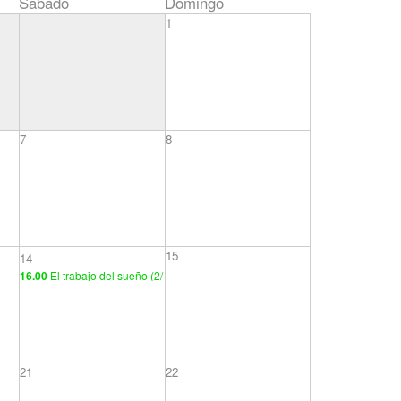
Sábado
Domingo
1
7
8
15
14
16.00
El trabajo del sueño (2/
2)
21
22