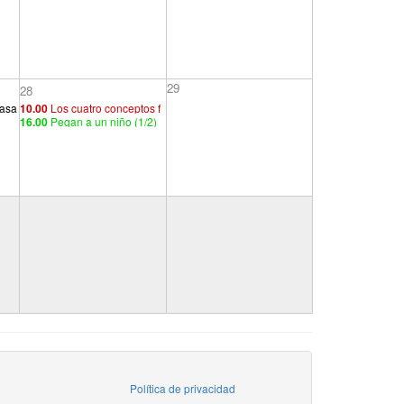
29
28
masa
10.00
Los cuatro conceptos f
16.00
Pegan a un niño (1/2)
nto
undamentales del psicoanáli
sis (3/4)
Política de privacidad