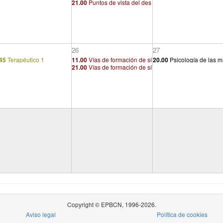
21.00
Puntos de vista del des
arrollo y la regresión. Etiologí
arrollo y la regresión. Etiologí
a (2/2)
a (2/2)
26
27
45
Terapéutico 1
11.00
Vías de formación de sí
20.00
Psicología de las 
21.00
Vías de formación de sí
ntomas
s y análisis del yo: El insti
ntomas
gregario
Copyright © EPBCN, 1996-2026.
Aviso legal
Política de cookies