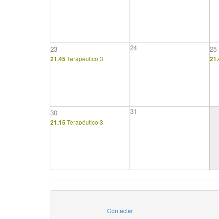
24
23
25
21.45
Terapéutico 3
21.
31
30
21.15
Terapéutico 3
Contactar