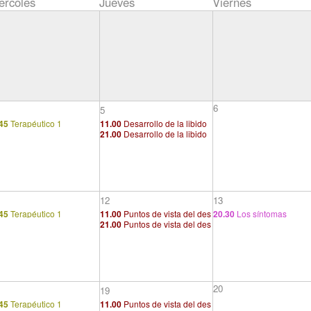
ércoles
Jueves
Viernes
6
5
45
Terapéutico 1
11.00
Desarrollo de la libido
21.00
Desarrollo de la libido
y organizaciones sexuales
y organizaciones sexuales
12
13
45
Terapéutico 1
11.00
Puntos de vista del des
20.30
Los síntomas
21.00
Puntos de vista del des
arrollo y la regresión. Etiologí
arrollo y la regresión. Etiologí
a (1/2)
a (1/2)
20
19
45
Terapéutico 1
11.00
Puntos de vista del des