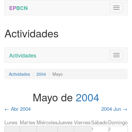
EP
BCN
Actividades
Actividades
Toggle
navigati
Actividades
2004
Mayo
Mayo de
2004
←
Abr 2004
2004 Jun
→
Lunes
Martes
Miércoles
Jueves
Viernes
Sábado
Domingo
1
2