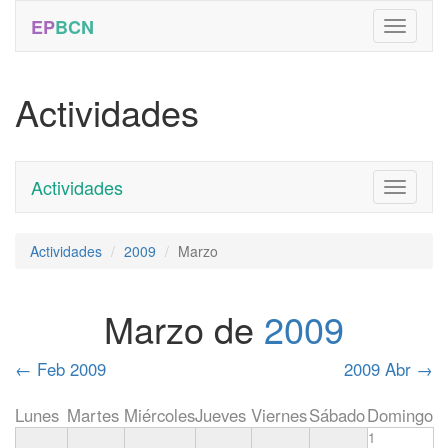
EP
BCN
Actividades
Actividades
Toggle
navigati
Actividades
2009
Marzo
Marzo de
2009
←
Feb 2009
2009 Abr
→
Lunes
Martes
Miércoles
Jueves
Viernes
Sábado
Domingo
1