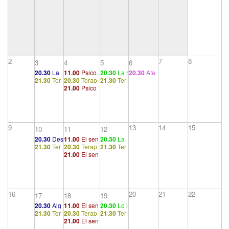
2
7
8
3
4
5
6
20.30
La
11.00
Psico
20.30
La r
20.30
Ata
21.30
Ter
20.30
Terap
21.30
Ter
vida sexu
análisis y psi
epresión
ques de p
21.00
Psico
apéutico
éutico 6
apéutico
al de los s
quiatría
(3/3)
ánico. La
análisis y psi
1
5
eres hum
angustia
quiatría
anos
9
13
14
15
10
11
12
20.30
Des
11.00
El sen
20.30
La
21.30
Ter
20.30
Terap
21.30
Ter
arrollo libi
tido de los sí
moral sex
21.00
El sen
apéutico
éutico 6
apéutico
dinal y or
ntomas (1/2)
ual 'cultur
tido de los sí
1
5
ganizacio
al' y la ner
ntomas (1/2)
nes sexua
viosidad
les
moderna
16
20
21
22
17
18
19
20.30
Alg
11.00
El sen
20.30
Lo i
21.30
Ter
20.30
Terap
21.30
Ter
unas pers
tido de los sí
nconcient
21.00
El sen
apéutico
éutico 6
apéutico
pectivas s
ntomas (2/2)
e (1/7)