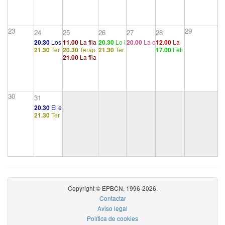
tido de los sí
1
5
obre el de
ntomas (2/2)
sarrollo y l
a regresió
n. Etiologí
23
29
24
25
26
27
28
a
20.30
Los
11.00
La fija
20.30
Lo i
20.00
La c
12.00
La
21.30
Ter
20.30
Terap
21.30
Ter
17.00
Feti
caminos d
ción al traum
nconcient
ausalidad
dirección
21.00
La fija
apéutico
éutico 6
apéutico
chismo. H
e la forma
a, lo inconci
e (2/7)
en la mod
de la cura
ción al traum
1
5
omología
ción de sí
ente
ernidad
(5/7)
a, lo inconci
y diferenci
ntomas
ente
as. Signifi
cante y pe
30
31
rversión
20.30
El e
(1/2)
21.30
Ter
stado neu
apéutico
rótico com
1
ún
Copyright © EPBCN, 1996-2026.
Contactar
Aviso legal
Política de cookies