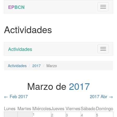
EP
BCN
Actividades
Actividades
Toggle
navigati
Actividades
2017
Marzo
Marzo de
2017
←
Feb 2017
2017 Abr
→
Lunes
Martes
Miércoles
Jueves
Viernes
Sábado
Domingo
1
2
3
4
5