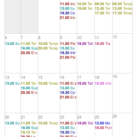
11.00
Inc
16.00
Ter
09.30
Ter
09.30
Terap
13.00
Su
19.00
Ter
12.45
Ter
13.00
Terap
ertezas y
apéutico 5
apéutico 5
éutico 5
19.30
Co
17.30
Ter
17.30
Terap
pervisión
apéutico 5
apéutico 5
éutico 5
críticas
21.00
Inc
nferencia
apéutico 5
éutico 5
grupal
ertezas y
13. Rasg
críticas
os arcaic
os e infan
12
6
7
8
9
10
11
tilismo del
13.00
Su
11.00
Ter
10.00
Terap
11.00
Psi
19.00
Tall
16.00
Tra
sueño
16.00
Sup
20.00
Terap
13.00
Su
pervisión
apéutico
éutico 9 - En
coanálisis
er
nsferencia
20.30
El y
19.30
Intr
ervisión g
éutico 5
pervisión
grupal
1
trevistas prel
y psiquiat
e introyec
21.00
Psi
o y el ello
oducción
rupal
grupal
iminares
ría
ción (II)
coanálisis
(3/4)
del narcis
y psiquiat
ismo (1/2)
ría
19
13
14
15
16
17
18
13.00
Su
11.00
Ter
10.00
Terap
11.00
El s
19.00
Tall
10.00
Infa
16.00
Sup
13.00
Su
pervisión
apéutico
éutico 9 - En
entido de
er
ncia y fam
20.30
El y
19.30
Co
ervisión g
pervisión
grupal
1
trevistas prel
los síntom
ilia
21.00
El s
o y el ello
nferencia
rupal
grupal
iminares
as (1/2)
entido de
(4/4)
23. Los c
los síntom
aminos d
as (1/2)
e la forma
26
20
21
22
23
24
25
ción de sí
13.00
Su
11.00
Ter
10.00
Terap
11.00
El s
19.00
Tall
12.00
Mo
ntoma
16.00
Sup
13.00
Su
16.00
Pun
pervisión
apéutico
éutico 9 - En
entido de
er
dernidad l
19.15
Ter
19.30
Co
ervisión g
pervisión
tualizacio
grupal
1
trevistas prel
los síntom
íquida (III)
20.30
La
21.00
El s