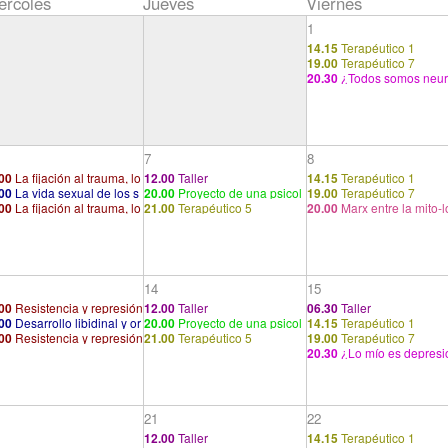
ércoles
Jueves
Viernes
1
14.15
Terapéutico 1
19.00
Terapéutico 7
20.30
¿Todos somos neur
os?
7
8
00
La fijación al trauma, lo
12.00
Taller
14.15
Terapéutico 1
00
La vida sexual de los s
20.00
Proyecto de una psicol
19.00
Terapéutico 7
onciente
00
La fijación al trauma, lo
21.00
Terapéutico 5
20.00
Marx entre la mito-l
es humanos
ogía para neurólogos (IX)
onciente
a y la historia. El síntoma
14
15
00
Resistencia y represión
12.00
Taller
06.30
Taller
00
Desarrollo libidinal y or
20.00
Proyecto de una psicol
14.15
Terapéutico 1
00
Resistencia y represión
21.00
Terapéutico 5
19.00
Terapéutico 7
izaciones sexuales
ogía para neurólogos (X)
20.30
¿Lo mío es depresi
tristeza?
21
22
12.00
Taller
14.15
Terapéutico 1