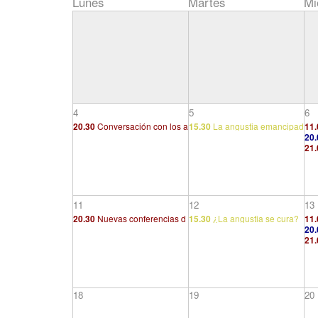
Lunes
Martes
Mi
4
5
6
20.30
Conversación con los a
15.30
La angustia emancipad
11.
20.
lumnos. Opciones de formaci
ora
inc
21.
er
ón
inc
11
12
13
20.30
Nuevas conferencias d
15.30
¿La angustia se cura?
11.
20.
e introducción al psicoanálisi
¿O se tiene cura de la angusti
21.
gan
s: Angustia y vida pulsional
a?
(1/3)
18
19
20