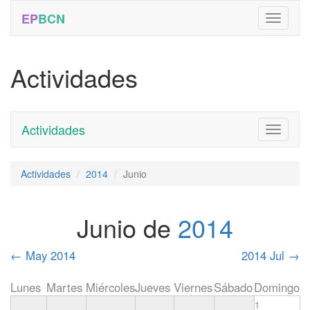
EP
BCN
Actividades
Actividades
Toggle
navigati
Actividades
2014
Junio
Junio de
2014
←
May 2014
2014 Jul
→
Lunes
Martes
Miércoles
Jueves
Viernes
Sábado
Domingo
1