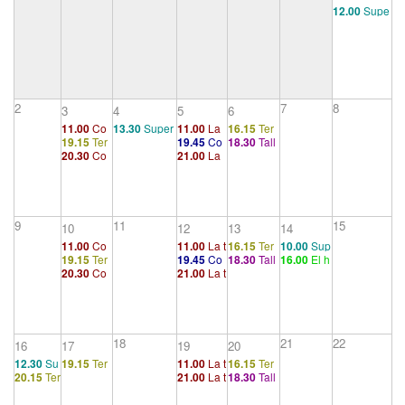
12.00
Supe
rvisión grup
al
2
7
8
3
4
5
6
11.00
Co
13.30
Super
11.00
La
16.15
Ter
19.15
Ter
19.45
Co
18.30
Tall
nstruccion
visión grupal
angustia
apéutico 1
20.30
Co
21.00
La
apéutico
nferencia
er
es en el a
nstruccion
angustia
5
23. Los c
nálisis (1/
es en el a
aminos d
2)
nálisis (1/
e la forma
2)
ción de sí
9
11
15
10
12
13
14
ntoma
11.00
Co
11.00
La t
16.15
Ter
10.00
Sup
19.15
Ter
19.45
Co
18.30
Tall
16.00
El h
nstruccion
eoría de l
apéutico 1
ervisión gr
20.30
Co
21.00
La t
apéutico
nferencia
er
ombre de
es en el a
a libido y
upal
nstruccion
eoría de l
5
24. El est
las ratas (I
nálisis (2/
el narcisis
es en el a
a libido y
ado neur
II)
2)
mo
nálisis (2/
el narcisis
ótico com
2)
mo
ún
18
21
22
16
17
19
20
12.30
Su
19.15
Ter
11.00
La t
16.15
Ter
20.15
Ter
21.00
La t
18.30
Tall
pervisión
apéutico
ransferen
apéutico 1
apéutico
ransferen
er
grupal
5
cia