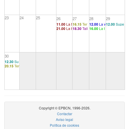
8
cia
23
24
25
26
27
28
29
11.00
La t
16.15
Ter
12.00
La v
12.00
Supe
21.00
La t
18.30
Tall
16.00
La t
erapia an
apéutico 1
ida auténti
rvisión grup
erapia an
er
ransitorie
alítica
ca (I)
al
alítica
dad (I)
30
12.30
Su
20.15
Ter
pervisión
apéutico
grupal
8
Copyright © EPBCN, 1996-2026.
Contactar
Aviso legal
Política de cookies