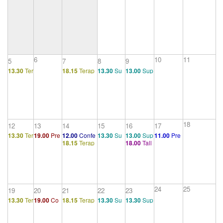
6
10
11
5
7
8
9
13.30
Ter
18.15
Terap
13.30
Su
13.00
Sup
apéutico
éutico 12
pervisión
ervisión gr
1
grupal
upal
18
12
13
14
15
16
17
13.30
Ter
19.00
Pre
12.00
Confe
13.30
Su
13.00
Sup
11.00
Pre
18.15
Terap
18.00
Tall
apéutico
sentación
rencia 1. Intr
pervisión
ervisión gr
sentación.
éutico 12
er
1
- Consejo
oducción
grupal
upal
De Freud
s al médic
a las teorí
o sobre el
as queer
tratamient
o psicoan
24
25
19
20
21
22
23
alítico (1/
13.30
Ter
19.00
Co
18.15
Terap
13.30
Su
13.30
Sup
2)
apéutico
nsejos al
éutico 12
pervisión
ervisión gr
1
médico so
grupal
upal