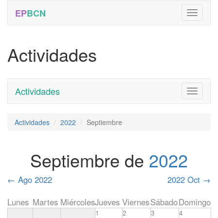
EP
BCN
Actividades
Actividades
Toggle
navigati
Actividades
2022
Septiembre
Septiembre de
2022
←
Ago 2022
2022 Oct
→
Lunes
Martes
Miércoles
Jueves
Viernes
Sábado
Domingo
1
2
3
4