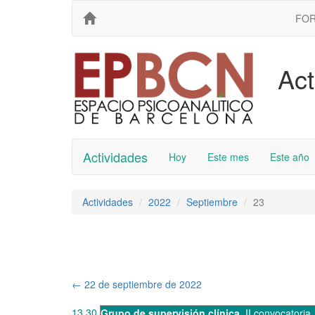
FO
Act
Actividades
Hoy
Este mes
Este año
Actividades
2022
Septiembre
23
←
22 de septiembre de 2022
13.30
Grupo de supervisión clínica
,
II convocatoria