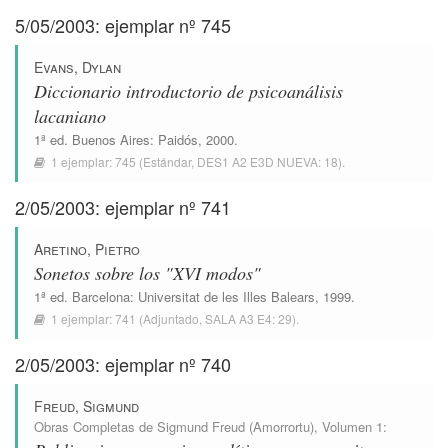
5/05/2003: ejemplar nº 745
Evans, Dylan
Diccionario introductorio de psicoanálisis
lacaniano
1ª ed.
Buenos Aires
:
Paidós
, 2000.
1 ejemplar:
745
(Estándar,
DES1 A2 E3D NUEVA: 18
).
2/05/2003: ejemplar nº 741
Aretino, Pietro
Sonetos sobre los "XVI modos"
1ª ed.
Barcelona
:
Universitat de les Illes Balears
, 1999.
1 ejemplar:
741
(Adjuntado,
SALA A3 E4: 29
).
2/05/2003: ejemplar nº 740
Freud, Sigmund
Obras Completas de Sigmund Freud (Amorrortu)
, Volumen 1: