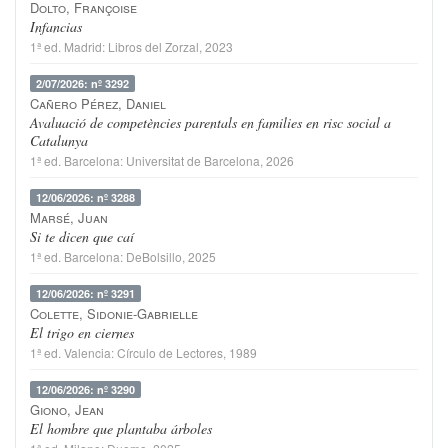
Dolto, Françoise
Infancias
1ª ed.
Madrid
:
Libros del Zorzal
, 2023
2/07/2026: nº 3292
Cañero Pérez, Daniel
Avaluació de competències parentals en families en risc social a
Catalunya
1ª ed.
Barcelona
:
Universitat de Barcelona
, 2026
12/06/2026: nº 3288
Marsé, Juan
Si te dicen que caí
1ª ed.
Barcelona
:
DeBolsillo
, 2025
12/06/2026: nº 3291
Colette, Sidonie-Gabrielle
El trigo en ciernes
1ª ed.
Valencia
:
Círculo de Lectores
, 1989
12/06/2026: nº 3290
Giono, Jean
El hombre que plantaba árboles