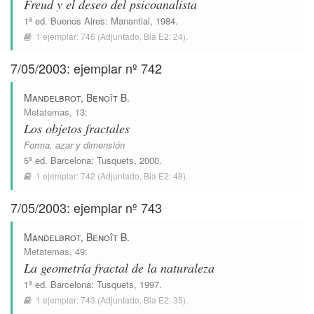
Freud y el deseo del psicoanalista
1ª ed.
Buenos Aires
:
Manantial
, 1984.
1 ejemplar:
746
(Adjuntado,
Bla E2: 24
).
7/05/2003: ejemplar nº 742
Mandelbrot, Benoît B.
Metatemas
, 13:
Los objetos fractales
Forma, azar y dimensión
5ª ed.
Barcelona
:
Tusquets
, 2000.
1 ejemplar:
742
(Adjuntado,
Bla E2: 48
).
7/05/2003: ejemplar nº 743
Mandelbrot, Benoît B.
Metatemas
, 49:
La geometría fractal de la naturaleza
1ª ed.
Barcelona
:
Tusquets
, 1997.
1 ejemplar:
743
(Adjuntado,
Bla E2: 35
).