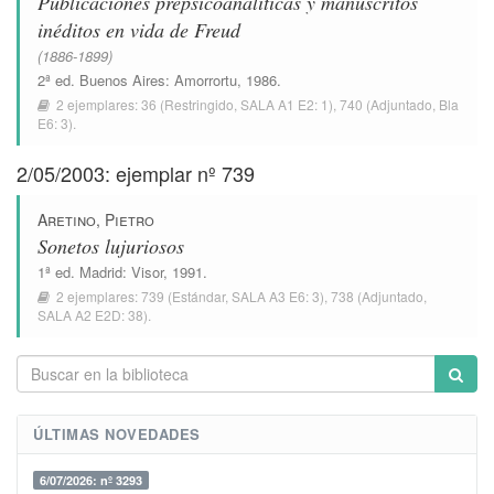
Publicaciones prepsicoanalíticas y manuscritos
inéditos en vida de Freud
(1886-1899)
2ª ed.
Buenos Aires
:
Amorrortu
, 1986.
2 ejemplares:
36
(Restringido,
SALA A1 E2: 1
),
740
(Adjuntado,
Bla
E6: 3
).
2/05/2003: ejemplar nº 739
Aretino, Pietro
Sonetos lujuriosos
1ª ed.
Madrid
:
Visor
, 1991.
2 ejemplares:
739
(Estándar,
SALA A3 E6: 3
),
738
(Adjuntado,
SALA A2 E2D: 38
).
ÚLTIMAS NOVEDADES
6/07/2026: nº 3293