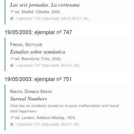
Las seis jornadas. La cortesana
1ª ed.
Madrid
:
Cátedra
, 2000.
1 ejemplar:
752
(Adjuntado,
SALA A2 E1: 34
).
19/05/2003: ejemplar nº 747
Frege, Gottlob
Estudios sobre semántica
1ª ed.
Barcelona
:
Folio
, 2002.
1 ejemplar:
747
(Adjuntado,
Bla E1: 43
).
19/05/2003: ejemplar nº 751
Knuth, Donald Ervin
Surreal Numbers
How two ex-students turned on to pure mathematics and found
total happiness
1ª ed.
London
:
Addison-Wesley
, 1974.
1 ejemplar:
751
(Adjuntado,
Bla E1: 45
).