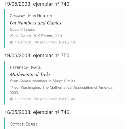
19/05/2003: ejemplar nº 749
Conway, John Horton
On Numbers and Games
Second Edition
2ª ed.
Natick
:
A K Peters
, 2001.
1 ejemplar:
749
(Adjuntado,
Bla E2: 54
).
19/05/2003: ejemplar nº 750
Peterson, Ivars
Mathematical Treks
From Surreal Numbers to Magic Circles
1ª ed.
Washington
:
The Mathematical Association of America
,
2002.
1 ejemplar:
750
(Adjuntado,
Bla E2: 49
).
16/05/2003: ejemplar nº 746
Cottet, Serge