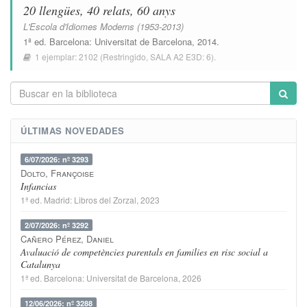
20 llengües, 40 relats, 60 anys
L'Escola d'Idiomes Moderns (1953-2013)
1ª ed.
Barcelona
:
Universitat de Barcelona
, 2014.
1 ejemplar:
2102
(Restringido,
SALA A2 E3D: 6
).
ÚLTIMAS NOVEDADES
6/07/2026: nº 3293
Dolto, Françoise
Infancias
1ª ed.
Madrid
:
Libros del Zorzal
, 2023
2/07/2026: nº 3292
Cañero Pérez, Daniel
Avaluació de competències parentals en families en risc social a
Catalunya
1ª ed.
Barcelona
:
Universitat de Barcelona
, 2026
12/06/2026: nº 3288