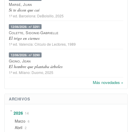
Marsé, Juan
Si te dicen que caí
1ª ed.
Barcelona
:
DeBolsillo
, 2025
12/06/2026: nº 3291
Colette, Sidonie-Gabrielle
El trigo en ciernes
1ª ed.
Valencia
:
Círculo de Lectores
, 1989
12/06/2026: nº 3290
Giono, Jean
El hombre que plantaba árboles
1ª ed.
Milano
:
Duomo
, 2025
Más novedades »
ARCHIVOS
2026
14
Marzo
6
Abril
2