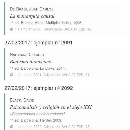
De Brasi, Juan Carlos
La monarquía causal
1ª ed.
Buenos Aires
:
Multiplicidades
, 1996.
1 ejemplar:
2090
(Restringido,
SALA A1 E2D: 42
).
27/02/2017: ejemplar nº 2091
Naranjo, Claudio
Budismo dionisiaco
1ª ed.
Barcelona
:
La Llave
, 2014.
1 ejemplar:
2091
(Adjuntado,
SALA A2 E2D: 24
).
27/02/2017: ejemplar nº 2092
Black, David
Psicoanálisis y religión en el siglo XXI
¿Competidores o colaboradores?
1ª ed.
Barcelona
:
Herder
, 2009.
1 ejemplar:
2092
(Adjuntado,
SALA A2 E2D: 23
).