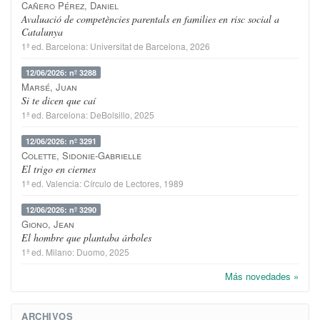
Cañero Pérez, Daniel
Avaluació de competències parentals en families en risc social a
Catalunya
1ª ed.
Barcelona
:
Universitat de Barcelona
, 2026
12/06/2026: nº 3288
Marsé, Juan
Si te dicen que caí
1ª ed.
Barcelona
:
DeBolsillo
, 2025
12/06/2026: nº 3291
Colette, Sidonie-Gabrielle
El trigo en ciernes
1ª ed.
Valencia
:
Círculo de Lectores
, 1989
12/06/2026: nº 3290
Giono, Jean
El hombre que plantaba árboles
1ª ed.
Milano
:
Duomo
, 2025
Más novedades »
ARCHIVOS