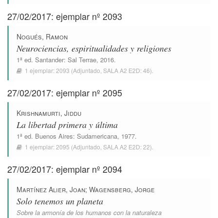
27/02/2017: ejemplar nº 2093
Nogués, Ramon
Neurociencias, espiritualidades y religiones
1ª ed.
Santander
:
Sal Terrae
, 2016.
1 ejemplar:
2093
(Adjuntado,
SALA A2 E2D: 46
).
27/02/2017: ejemplar nº 2095
Krishnamurti, Jiddu
La libertad primera y última
1ª ed.
Buenos Aires
:
Sudamericana
, 1977.
1 ejemplar:
2095
(Adjuntado,
SALA A2 E2D: 22
).
27/02/2017: ejemplar nº 2094
Martínez Alier, Joan
;
Wagensberg, Jorge
Solo tenemos un planeta
Sobre la armonía de los humanos con la naturaleza