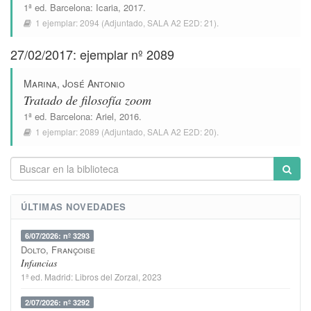
1ª ed.
Barcelona
:
Icaria
, 2017.
1 ejemplar:
2094
(Adjuntado,
SALA A2 E2D: 21
).
27/02/2017: ejemplar nº 2089
Marina, José Antonio
Tratado de filosofía zoom
1ª ed.
Barcelona
:
Ariel
, 2016.
1 ejemplar:
2089
(Adjuntado,
SALA A2 E2D: 20
).
ÚLTIMAS NOVEDADES
6/07/2026: nº 3293
Dolto, Françoise
Infancias
1ª ed.
Madrid
:
Libros del Zorzal
, 2023
2/07/2026: nº 3292