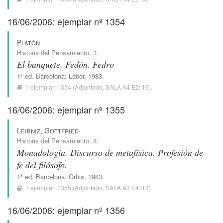
16/06/2006: ejemplar nº 1354
Platón
Historia del Pensamiento
, 3:
El banquete. Fedón. Fedro
1ª ed.
Barcelona
:
Labor
, 1983.
1 ejemplar:
1354
(Adjuntado,
SALA A4 E2: 16
).
16/06/2006: ejemplar nº 1355
Leibniz, Gottfried
Historia del Pensamiento
, 8:
Monadología. Discurso de metafísica. Profesión de
fe del filósofo.
1ª ed.
Barcelona
:
Orbis
, 1983.
1 ejemplar:
1355
(Adjuntado,
SALA A3 E4: 13
).
16/06/2006: ejemplar nº 1356