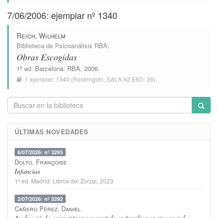
7/06/2006: ejemplar nº 1340
Reich, Wilhelm
Biblioteca de Psicoanálisis RBA
:
Obras Escogidas
1ª ed.
Barcelona
:
RBA
, 2006.
1 ejemplar:
1340
(Restringido,
SALA A2 E6D: 36
).
ÚLTIMAS NOVEDADES
6/07/2026: nº 3293
Dolto, Françoise
Infancias
1ª ed.
Madrid
:
Libros del Zorzal
, 2023
2/07/2026: nº 3292
Cañero Pérez, Daniel
Avaluació de competències parentals en families en risc social a