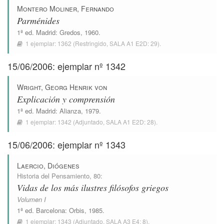
Montero Moliner, Fernando
Parménides
1ª ed.
Madrid
:
Gredos
, 1960.
1 ejemplar:
1362
(Restringido,
SALA A1 E2D: 29
).
15/06/2006: ejemplar nº 1342
Wright, Georg Henrik von
Explicación y comprensión
1ª ed.
Madrid
:
Alianza
, 1979.
1 ejemplar:
1342
(Adjuntado,
SALA A1 E2D: 28
).
15/06/2006: ejemplar nº 1343
Laercio, Diógenes
Historia del Pensamiento
, 80:
Vidas de los más ilustres filósofos griegos
Volumen I
1ª ed.
Barcelona
:
Orbis
, 1985.
1 ejemplar:
1343
(Adjuntado,
SALA A3 E4: 8
).