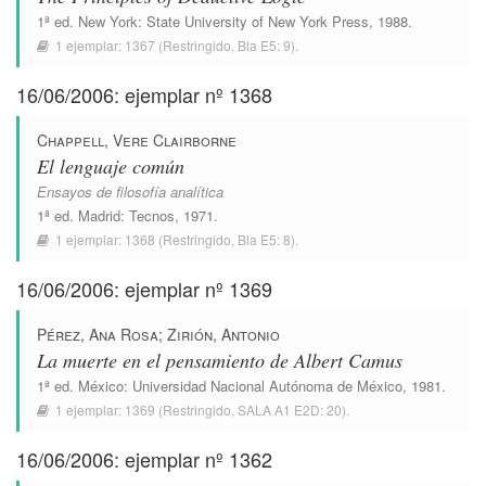
1ª ed.
New York
:
State University of New York Press
, 1988.
1 ejemplar:
1367
(Restringido,
Bla E5: 9
).
16/06/2006: ejemplar nº 1368
Chappell, Vere Clairborne
El lenguaje común
Ensayos de filosofía analítica
1ª ed.
Madrid
:
Tecnos
, 1971.
1 ejemplar:
1368
(Restringido,
Bla E5: 8
).
16/06/2006: ejemplar nº 1369
Pérez, Ana Rosa
;
Zirión, Antonio
La muerte en el pensamiento de Albert Camus
1ª ed.
México
:
Universidad Nacional Autónoma de México
, 1981.
1 ejemplar:
1369
(Restringido,
SALA A1 E2D: 20
).
16/06/2006: ejemplar nº 1362