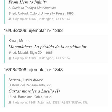
From Here to Infinity
A Guide to Today's Mathematics
3ª ed.
Oxford
:
Oxford University Press
, 1996.
1 ejemplar:
1366
(Restringido,
Bla E5: 16
).
16/06/2006: ejemplar nº 1363
Kline, Morris
Matemáticas. La pérdida de la certidumbre
1ª ed.
Madrid
:
Siglo XXI
, 1985.
1 ejemplar:
1363
(Restringido,
Bla E5: 15
).
16/06/2006: ejemplar nº 1348
Séneca, Lucio Anneo
Historia del Pensamiento
, 27:
Cartas morales a Lucilio (I)
2ª ed.
Barcelona
:
Orbis
, 1985.
1 ejemplar:
1348
(Adjuntado,
DES1 A2 E3 NUEVA: 13
).