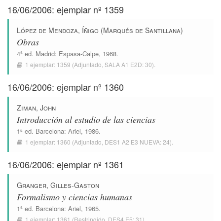
16/06/2006: ejemplar nº 1359
López de Mendoza, Íñigo (Marqués de Santillana)
Obras
4ª ed.
Madrid
:
Espasa-Calpe
, 1968.
1 ejemplar:
1359
(Adjuntado,
SALA A1 E2D: 30
).
16/06/2006: ejemplar nº 1360
Ziman, John
Introducción al estudio de las ciencias
1ª ed.
Barcelona
:
Ariel
, 1986.
1 ejemplar:
1360
(Adjuntado,
DES1 A2 E3 NUEVA: 24
).
16/06/2006: ejemplar nº 1361
Granger, Gilles-Gaston
Formalismo y ciencias humanas
1ª ed.
Barcelona
:
Ariel
, 1965.
1 ejemplar:
1361
(Restringido,
DES4 E5: 31
).