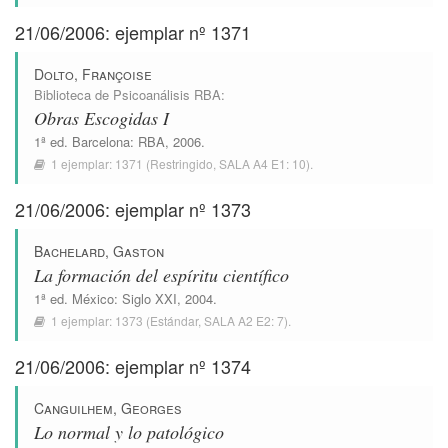
21/06/2006: ejemplar nº 1371
Dolto, Françoise
Biblioteca de Psicoanálisis RBA
:
Obras Escogidas I
1ª ed.
Barcelona
:
RBA
, 2006.
1 ejemplar:
1371
(Restringido,
SALA A4 E1: 10
).
21/06/2006: ejemplar nº 1373
Bachelard, Gaston
La formación del espíritu científico
1ª ed.
México
:
Siglo XXI
, 2004.
1 ejemplar:
1373
(Estándar,
SALA A2 E2: 7
).
21/06/2006: ejemplar nº 1374
Canguilhem, Georges
Lo normal y lo patológico