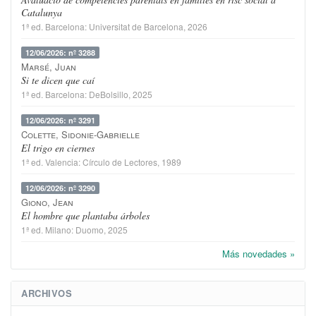
Catalunya
1ª ed.
Barcelona
:
Universitat de Barcelona
, 2026
12/06/2026: nº 3288
Marsé, Juan
Si te dicen que caí
1ª ed.
Barcelona
:
DeBolsillo
, 2025
12/06/2026: nº 3291
Colette, Sidonie-Gabrielle
El trigo en ciernes
1ª ed.
Valencia
:
Círculo de Lectores
, 1989
12/06/2026: nº 3290
Giono, Jean
El hombre que plantaba árboles
1ª ed.
Milano
:
Duomo
, 2025
Más novedades »
ARCHIVOS