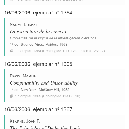
16/06/2006: ejemplar nº 1364
Nagel, Ernest
La estructura de la ciencia
Problemas de la lógica de la investigación científica
1ª ed.
Buenos Aires
:
Paidós
, 1968.
1 ejemplar:
1364
(Restringido,
DES1 A2 E3D NUEVA: 27
).
16/06/2006: ejemplar nº 1365
Davis, Martin
Computability and Unsolvability
1ª ed.
New York
:
McGraw-Hill
, 1958.
1 ejemplar:
1365
(Restringido,
Bla E5: 10
).
16/06/2006: ejemplar nº 1367
Kearns, John T.
The Principles of Deductive Logic