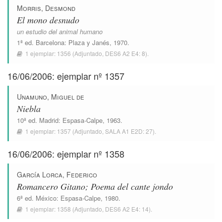
Morris, Desmond
El mono desnudo
un estudio del animal humano
1ª ed.
Barcelona
:
Plaza y Janés
, 1970.
1 ejemplar:
1356
(Adjuntado,
DES6 A2 E4: 8
).
16/06/2006: ejemplar nº 1357
Unamuno, Miguel de
Niebla
10ª ed.
Madrid
:
Espasa-Calpe
, 1963.
1 ejemplar:
1357
(Adjuntado,
SALA A1 E2D: 27
).
16/06/2006: ejemplar nº 1358
García Lorca, Federico
Romancero Gitano; Poema del cante jondo
6ª ed.
México
:
Espasa-Calpe
, 1980.
1 ejemplar:
1358
(Adjuntado,
DES6 A2 E4: 14
).