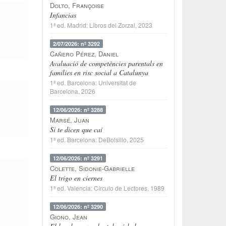
Dolto, Françoise
Infancias
1ª ed.
Madrid
:
Libros del Zorzal
, 2023
2/07/2026: nº 3292
Cañero Pérez, Daniel
Avaluació de competències parentals en
families en risc social a Catalunya
1ª ed.
Barcelona
:
Universitat de
Barcelona
, 2026
12/06/2026: nº 3288
Marsé, Juan
Si te dicen que caí
1ª ed.
Barcelona
:
DeBolsillo
, 2025
12/06/2026: nº 3291
Colette, Sidonie-Gabrielle
El trigo en ciernes
1ª ed.
Valencia
:
Círculo de Lectores
, 1989
12/06/2026: nº 3290
Giono, Jean