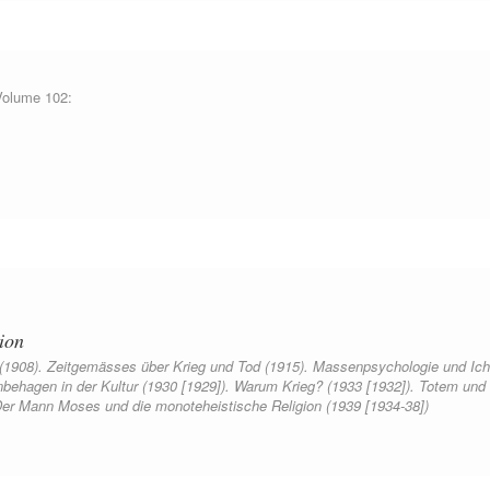
Volume 102:
ion
t (1908). Zeitgemässes über Krieg und Tod (1915). Massenpsychologie und Ich
Unbehagen in der Kultur (1930 [1929]). Warum Krieg? (1933 [1932]). Totem und
Der Mann Moses und die monoteheistische Religion (1939 [1934-38])