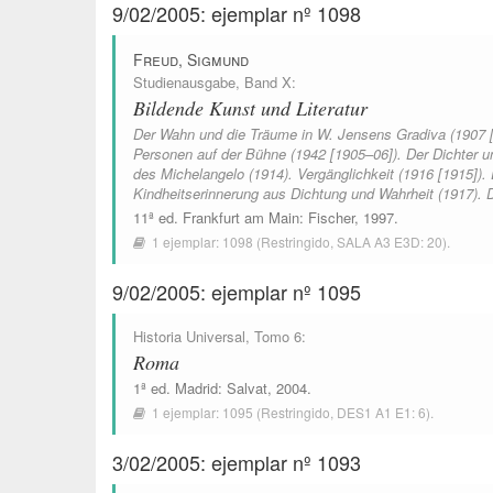
9/02/2005: ejemplar nº 1098
Freud, Sigmund
Studienausgabe
, Band X:
Bildende Kunst und Literatur
Der Wahn und die Träume in W. Jensens Gradiva (1907 [
Personen auf der Bühne (1942 [1905–06]). Der Dichter 
des Michelangelo (1914). Vergänglichkeit (1916 [1915]).
Kindheitserinnerung aus Dichtung und Wahrheit (1917). D
11ª ed.
Frankfurt am Main
:
Fischer
, 1997.
1 ejemplar:
1098
(Restringido,
SALA A3 E3D: 20
).
9/02/2005: ejemplar nº 1095
Historia Universal
, Tomo 6:
Roma
1ª ed.
Madrid
:
Salvat
, 2004.
1 ejemplar:
1095
(Restringido,
DES1 A1 E1: 6
).
3/02/2005: ejemplar nº 1093