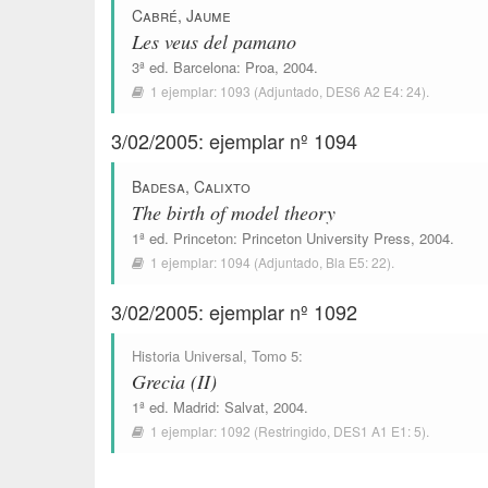
Cabré, Jaume
Les veus del pamano
3ª ed.
Barcelona
:
Proa
, 2004.
1 ejemplar:
1093
(Adjuntado,
DES6 A2 E4: 24
).
3/02/2005: ejemplar nº 1094
Badesa, Calixto
The birth of model theory
1ª ed.
Princeton
:
Princeton University Press
, 2004.
1 ejemplar:
1094
(Adjuntado,
Bla E5: 22
).
3/02/2005: ejemplar nº 1092
Historia Universal
, Tomo 5:
Grecia (II)
1ª ed.
Madrid
:
Salvat
, 2004.
1 ejemplar:
1092
(Restringido,
DES1 A1 E1: 5
).