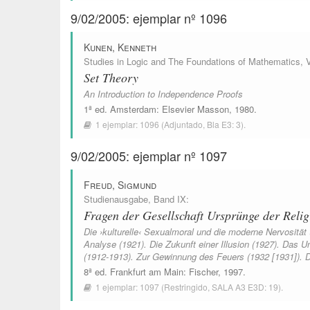
9/02/2005: ejemplar nº 1096
Kunen, Kenneth
Studies in Logic and The Foundations of Mathematics
, 
Set Theory
An Introduction to Independence Proofs
1ª ed.
Amsterdam
:
Elsevier Masson
, 1980.
1 ejemplar:
1096
(Adjuntado,
Bla E3: 3
).
9/02/2005: ejemplar nº 1097
Freud, Sigmund
Studienausgabe
, Band IX:
Fragen der Gesellschaft Ursprünge der Relig
Die ›kulturelle‹ Sexualmoral und die moderne Nervositä
Analyse (1921). Die Zukunft einer Illusion (1927). Das 
(1912-1913). Zur Gewinnung des Feuers (1932 [1931]). 
8ª ed.
Frankfurt am Main
:
Fischer
, 1997.
1 ejemplar:
1097
(Restringido,
SALA A3 E3D: 19
).