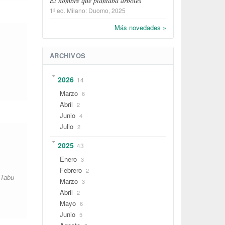
El hombre que plantaba árboles
1ª ed.
Milano
:
Duomo
, 2025
Más novedades »
ARCHIVOS
2026
14
Marzo
6
Abril
2
Junio
4
Julio
2
2025
43
Enero
3
-
Febrero
2
 Tabu
Marzo
3
Abril
2
Mayo
6
Junio
5