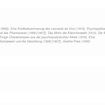
1906]). Eine Kindheitserinnerung des Leonardo da Vinci (1910). Psychopathi
und das Phantasieren (1908 [1907]). Das Motiv der Kästchenwahl (1913). Der
 Einige Charaktertypen aus der psychoanalytischen Arbeit (1916). Eine
ostojewski und die Vatertötung (1928 [1927]). Goethe-Preis (1930)