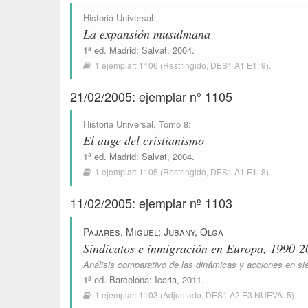
Historia Universal
:
La expansión musulmana
1ª ed.
Madrid
:
Salvat
, 2004.
1 ejemplar:
1106
(Restringido,
DES1 A1 E1: 9
).
21/02/2005: ejemplar nº 1105
Historia Universal
, Tomo 8:
El auge del cristianismo
1ª ed.
Madrid
:
Salvat
, 2004.
1 ejemplar:
1105
(Restringido,
DES1 A1 E1: 8
).
11/02/2005: ejemplar nº 1103
Pajares, Miguel
;
Jubany, Olga
Sindicatos e inmigración en Europa, 1990-2
Análisis comparativo de las dinámicas y acciones en si
1ª ed.
Barcelona
:
Icaria
, 2011.
1 ejemplar:
1103
(Adjuntado,
DES1 A2 E3 NUEVA: 5
).