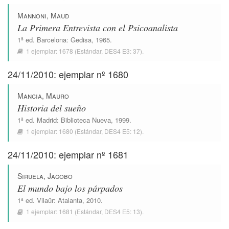
Mannoni, Maud
La Primera Entrevista con el Psicoanalista
1ª ed.
Barcelona
:
Gedisa
, 1965.
1 ejemplar:
1678
(Estándar,
DES4 E3: 37
).
24/11/2010: ejemplar nº 1680
Mancia, Mauro
Historia del sueño
1ª ed.
Madrid
:
Biblioteca Nueva
, 1999.
1 ejemplar:
1680
(Estándar,
DES4 E5: 12
).
24/11/2010: ejemplar nº 1681
Siruela, Jacobo
El mundo bajo los párpados
1ª ed.
Vilaür
:
Atalanta
, 2010.
1 ejemplar:
1681
(Estándar,
DES4 E5: 13
).