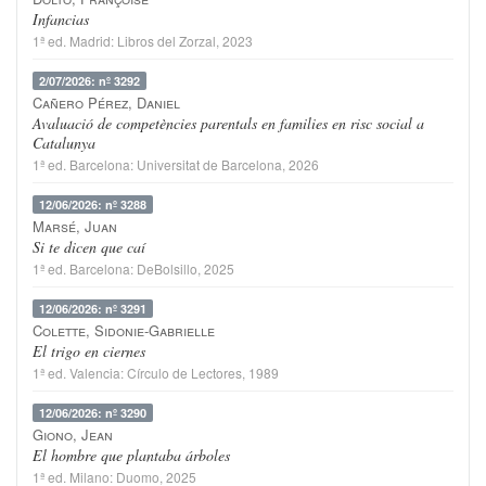
Infancias
1ª ed.
Madrid
:
Libros del Zorzal
, 2023
2/07/2026: nº 3292
Cañero Pérez, Daniel
Avaluació de competències parentals en families en risc social a
Catalunya
1ª ed.
Barcelona
:
Universitat de Barcelona
, 2026
12/06/2026: nº 3288
Marsé, Juan
Si te dicen que caí
1ª ed.
Barcelona
:
DeBolsillo
, 2025
12/06/2026: nº 3291
Colette, Sidonie-Gabrielle
El trigo en ciernes
1ª ed.
Valencia
:
Círculo de Lectores
, 1989
12/06/2026: nº 3290
Giono, Jean
El hombre que plantaba árboles
1ª ed.
Milano
:
Duomo
, 2025