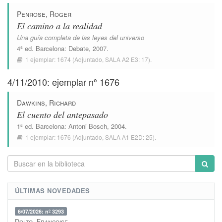
Penrose, Roger
El camino a la realidad
Una guía completa de las leyes del universo
4ª ed.
Barcelona
:
Debate
, 2007.
1 ejemplar:
1674
(Adjuntado,
SALA A2 E3: 17
).
4/11/2010: ejemplar nº 1676
Dawkins, Richard
El cuento del antepasado
1ª ed.
Barcelona
:
Antoni Bosch
, 2004.
1 ejemplar:
1676
(Adjuntado,
SALA A1 E2D: 25
).
ÚLTIMAS NOVEDADES
6/07/2026: nº 3293
Dolto, Françoise