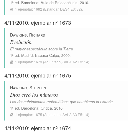
1ª ed.
Barcelona
:
Aula de Psicoanálisis
, 2010.
1 ejemplar:
1682
(Estándar,
DES4 E3: 32
).
4/11/2010: ejemplar nº 1673
Dawkins, Richard
Evolución
El mayor espectáculo sobre la Tierra
1ª ed.
Madrid
:
Espasa-Calpe
, 2009.
1 ejemplar:
1673
(Adjuntado,
SALA A2 E3: 14
).
4/11/2010: ejemplar nº 1675
Hawking, Stephen
Dios creó los números
Los descubrimientos matemáticos que cambiaron la historia
1ª ed.
Barcelona
:
Crítica
, 2010.
1 ejemplar:
1675
(Adjuntado,
SALA A3 E5: 14
).
4/11/2010: ejemplar nº 1674