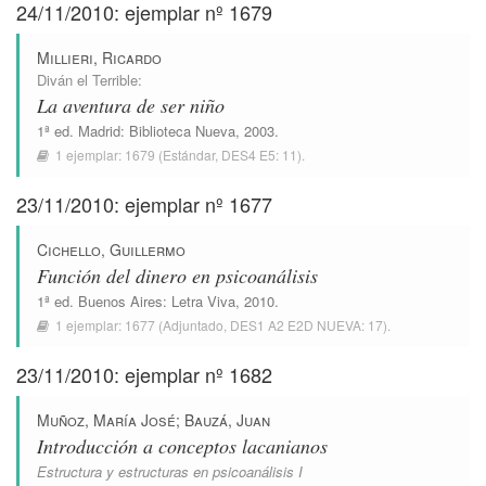
24/11/2010: ejemplar nº 1679
Millieri, Ricardo
Diván el Terrible
:
La aventura de ser niño
1ª ed.
Madrid
:
Biblioteca Nueva
, 2003.
1 ejemplar:
1679
(Estándar,
DES4 E5: 11
).
23/11/2010: ejemplar nº 1677
Cichello, Guillermo
Función del dinero en psicoanálisis
1ª ed.
Buenos Aires
:
Letra Viva
, 2010.
1 ejemplar:
1677
(Adjuntado,
DES1 A2 E2D NUEVA: 17
).
23/11/2010: ejemplar nº 1682
Muñoz, María José
;
Bauzá, Juan
Introducción a conceptos lacanianos
Estructura y estructuras en psicoanálisis I