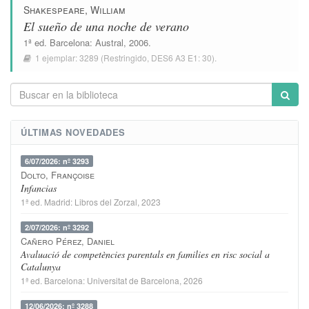
Shakespeare, William
El sueño de una noche de verano
1ª ed.
Barcelona
:
Austral
, 2006.
1 ejemplar:
3289
(Restringido,
DES6 A3 E1: 30
).
ÚLTIMAS NOVEDADES
6/07/2026: nº 3293
Dolto, Françoise
Infancias
1ª ed.
Madrid
:
Libros del Zorzal
, 2023
2/07/2026: nº 3292
Cañero Pérez, Daniel
Avaluació de competències parentals en families en risc social a
Catalunya
1ª ed.
Barcelona
:
Universitat de Barcelona
, 2026
12/06/2026: nº 3288