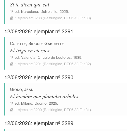
Si te dicen que caí
1ª ed.
Barcelona
:
DeBolsillo
, 2025.
1 ejemplar:
3288
(Restringido,
DES6 A3 E1: 33
).
12/06/2026: ejemplar nº 3291
Colette, Sidonie-Gabrielle
El trigo en ciernes
1ª ed.
Valencia
:
Círculo de Lectores
, 1989.
1 ejemplar:
3291
(Restringido,
DES6 A3 E1: 32
).
12/06/2026: ejemplar nº 3290
Giono, Jean
El hombre que plantaba árboles
1ª ed.
Milano
:
Duomo
, 2025.
1 ejemplar:
3290
(Restringido,
DES6 A3 E1: 31
).
12/06/2026: ejemplar nº 3289