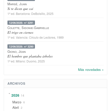
Marsé, Juan
Si te dicen que caí
1ª ed.
Barcelona
:
DeBolsillo
, 2025
12/06/2026: nº 3291
Colette, Sidonie-Gabrielle
El trigo en ciernes
1ª ed.
Valencia
:
Círculo de Lectores
, 1989
12/06/2026: nº 3290
Giono, Jean
El hombre que plantaba árboles
1ª ed.
Milano
:
Duomo
, 2025
Más novedades »
ARCHIVOS
2026
14
Marzo
6
Abril
2