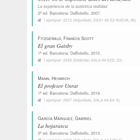
La experiencia de la auténtica realidad
2ª ed.
Barcelona
:
DeBolsillo
, 2007.
1 ejemplar:
2215
(Adjuntado,
DES1 A2 E2 NUEVA: 36
).
Fitzgerald, Francis Scott
El gran Gatsby
1ª ed.
Barcelona
:
DeBolsillo
, 2015.
1 ejemplar:
2043
(Estándar,
SALA A4 E2D: 33
).
Mann, Heinrich
El profesor Unrat
1ª ed.
Barcelona
:
DeBolsillo
, 2019.
1 ejemplar:
2907
(Adjuntado,
SALA A4 E4: 6
).
García Márquez, Gabriel
La hojarasca
3ª ed.
Barcelona
:
DeBolsillo
, 2013.
1 ejemplar:
1999
(Adjuntado,
SALA A4 E2D: 5
).