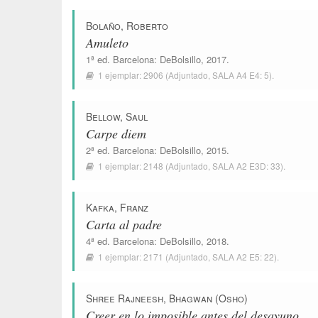
Bolaño, Roberto
Amuleto
1ª ed.
Barcelona
:
DeBolsillo
, 2017.
1 ejemplar:
2906
(Adjuntado,
SALA A4 E4: 5
).
Bellow, Saul
Carpe diem
2ª ed.
Barcelona
:
DeBolsillo
, 2015.
1 ejemplar:
2148
(Adjuntado,
SALA A2 E3D: 33
).
Kafka, Franz
Carta al padre
4ª ed.
Barcelona
:
DeBolsillo
, 2018.
1 ejemplar:
2171
(Adjuntado,
SALA A2 E5: 22
).
Shree Rajneesh, Bhagwan (Osho)
Creer en lo imposible antes del desayuno