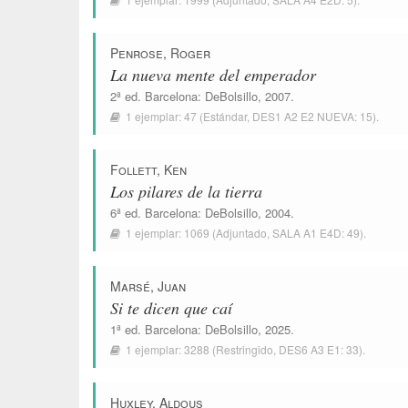
Penrose, Roger
La nueva mente del emperador
2ª ed.
Barcelona
:
DeBolsillo
, 2007.
1 ejemplar:
47
(Estándar,
DES1 A2 E2 NUEVA: 15
).
Follett, Ken
Los pilares de la tierra
6ª ed.
Barcelona
:
DeBolsillo
, 2004.
1 ejemplar:
1069
(Adjuntado,
SALA A1 E4D: 49
).
Marsé, Juan
Si te dicen que caí
1ª ed.
Barcelona
:
DeBolsillo
, 2025.
1 ejemplar:
3288
(Restringido,
DES6 A3 E1: 33
).
Huxley, Aldous