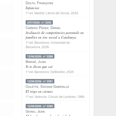
Dolto, Françoise
Infancias
1ª ed.
Madrid
:
Libros del Zorzal
, 2023
2/07/2026: nº 3292
Cañero Pérez, Daniel
Avaluació de competències parentals en
families en risc social a Catalunya
1ª ed.
Barcelona
:
Universitat de
Barcelona
, 2026
12/06/2026: nº 3288
Marsé, Juan
Si te dicen que caí
1ª ed.
Barcelona
:
DeBolsillo
, 2025
12/06/2026: nº 3291
Colette, Sidonie-Gabrielle
El trigo en ciernes
1ª ed.
Valencia
:
Círculo de Lectores
, 1989
12/06/2026: nº 3290
Giono, Jean