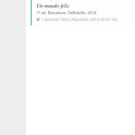
Un mundo feliz
1ª ed.
Barcelona
:
DeBolsillo
, 2019.
1 ejemplar:
2624
(Adjuntado,
SALA A2 E5: 48
).