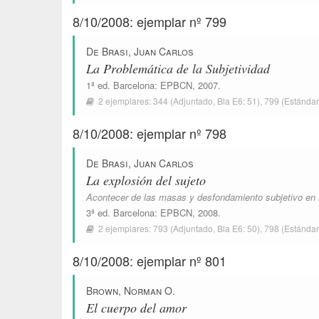
8/10/2008: ejemplar nº 799
De Brasi, Juan Carlos
La Problemática de la Subjetividad
1ª ed.
Barcelona
:
EPBCN
, 2007.
2 ejemplares:
344
(Adjuntado,
Bla E6: 51
),
799
(Estándar
8/10/2008: ejemplar nº 798
De Brasi, Juan Carlos
La explosión del sujeto
Acontecer de las masas y desfondamiento subjetivo en
3ª ed.
Barcelona
:
EPBCN
, 2008.
2 ejemplares:
793
(Adjuntado,
Bla E6: 50
),
798
(Estándar
8/10/2008: ejemplar nº 801
Brown, Norman O.
El cuerpo del amor