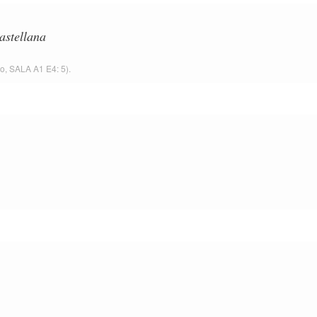
astellana
do,
SALA A1 E4: 5
).