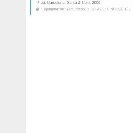
1ª ed.
Barcelona
:
Santa & Cole
, 2005.
1 ejemplar:
801
(Adjuntado,
DES1 A2 E1D NUEVA: 18
).