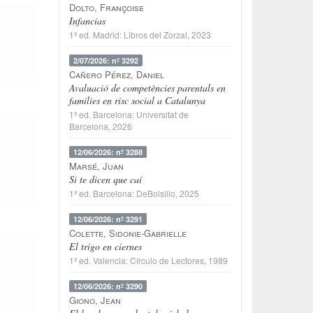
Dolto, Françoise
Infancias
1ª ed.
Madrid
:
Libros del Zorzal
, 2023
2/07/2026: nº 3292
Cañero Pérez, Daniel
Avaluació de competències parentals en
families en risc social a Catalunya
1ª ed.
Barcelona
:
Universitat de
Barcelona
, 2026
12/06/2026: nº 3288
Marsé, Juan
Si te dicen que caí
1ª ed.
Barcelona
:
DeBolsillo
, 2025
12/06/2026: nº 3291
Colette, Sidonie-Gabrielle
El trigo en ciernes
1ª ed.
Valencia
:
Círculo de Lectores
, 1989
12/06/2026: nº 3290
Giono, Jean