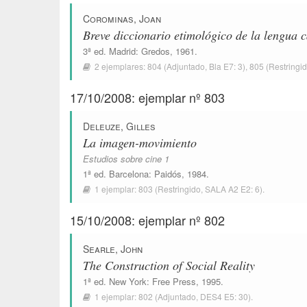
Corominas, Joan
Breve diccionario etimológico de la lengua c
3ª ed.
Madrid
:
Gredos
, 1961.
2 ejemplares:
804
(Adjuntado,
Bla E7: 3
),
805
(Restringi
17/10/2008: ejemplar nº 803
Deleuze, Gilles
La imagen-movimiento
Estudios sobre cine 1
1ª ed.
Barcelona
:
Paidós
, 1984.
1 ejemplar:
803
(Restringido,
SALA A2 E2: 6
).
15/10/2008: ejemplar nº 802
Searle, John
The Construction of Social Reality
1ª ed.
New York
:
Free Press
, 1995.
1 ejemplar:
802
(Adjuntado,
DES4 E5: 30
).