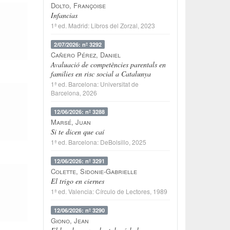
Dolto, Françoise
Infancias
1ª ed.
Madrid
:
Libros del Zorzal
, 2023
2/07/2026: nº 3292
Cañero Pérez, Daniel
Avaluació de competències parentals en
families en risc social a Catalunya
1ª ed.
Barcelona
:
Universitat de
Barcelona
, 2026
12/06/2026: nº 3288
Marsé, Juan
Si te dicen que caí
1ª ed.
Barcelona
:
DeBolsillo
, 2025
12/06/2026: nº 3291
Colette, Sidonie-Gabrielle
El trigo en ciernes
1ª ed.
Valencia
:
Círculo de Lectores
, 1989
12/06/2026: nº 3290
Giono, Jean