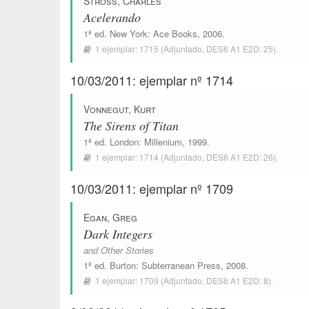
Stross, Charles
Acelerando
1ª ed.
New York
:
Ace Books
, 2006.
1 ejemplar:
1715
(Adjuntado,
DES6 A1 E2D: 25
).
10/03/2011: ejemplar nº 1714
Vonnegut, Kurt
The Sirens of Titan
1ª ed.
London
:
Millenium
, 1999.
1 ejemplar:
1714
(Adjuntado,
DES6 A1 E2D: 26
).
10/03/2011: ejemplar nº 1709
Egan, Greg
Dark Integers
and Other Stories
1ª ed.
Burton
:
Subterranean Press
, 2008.
1 ejemplar:
1709
(Adjuntado,
DES6 A1 E2D: 8
).