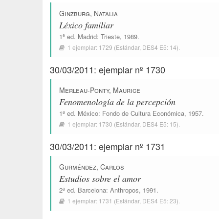
Ginzburg, Natalia
Léxico familiar
1ª ed.
Madrid
:
Trieste
, 1989.
1 ejemplar:
1729
(Estándar,
DES4 E5: 14
).
30/03/2011: ejemplar nº 1730
Merleau-Ponty, Maurice
Fenomenología de la percepción
1ª ed.
México
:
Fondo de Cultura Económica
, 1957.
1 ejemplar:
1730
(Estándar,
DES4 E5: 15
).
30/03/2011: ejemplar nº 1731
Gurméndez, Carlos
Estudios sobre el amor
2ª ed.
Barcelona
:
Anthropos
, 1991.
1 ejemplar:
1731
(Estándar,
DES4 E5: 23
).