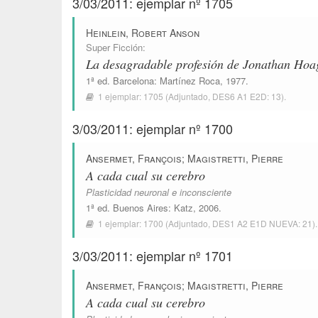
3/03/2011: ejemplar nº 1705
Heinlein, Robert Anson
Super Ficción
:
La desagradable profesión de Jonathan Hoa
1ª ed.
Barcelona
:
Martínez Roca
, 1977.
1 ejemplar:
1705
(Adjuntado,
DES6 A1 E2D: 13
).
3/03/2011: ejemplar nº 1700
Ansermet, François
;
Magistretti, Pierre
A cada cual su cerebro
Plasticidad neuronal e inconsciente
1ª ed.
Buenos Aires
:
Katz
, 2006.
1 ejemplar:
1700
(Adjuntado,
DES1 A2 E1D NUEVA: 21
).
3/03/2011: ejemplar nº 1701
Ansermet, François
;
Magistretti, Pierre
A cada cual su cerebro