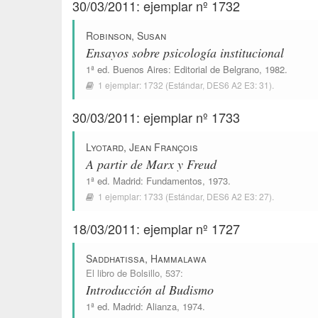
30/03/2011: ejemplar nº 1732
Robinson, Susan
Ensayos sobre psicología institucional
1ª ed.
Buenos Aires
:
Editorial de Belgrano
, 1982.
1 ejemplar:
1732
(Estándar,
DES6 A2 E3: 31
).
30/03/2011: ejemplar nº 1733
Lyotard, Jean François
A partir de Marx y Freud
1ª ed.
Madrid
:
Fundamentos
, 1973.
1 ejemplar:
1733
(Estándar,
DES6 A2 E3: 27
).
18/03/2011: ejemplar nº 1727
Saddhatissa, Hammalawa
El libro de Bolsillo
, 537:
Introducción al Budismo
1ª ed.
Madrid
:
Alianza
, 1974.