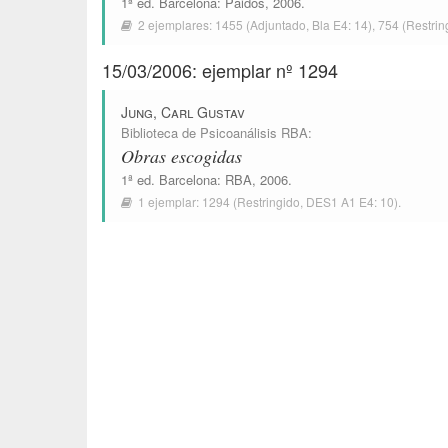
1ª ed.
Barcelona
:
Paidós
, 2006.
2 ejemplares:
1455
(Adjuntado,
Bla E4: 14
),
754
(Restrin
15/03/2006: ejemplar nº 1294
Jung, Carl Gustav
Biblioteca de Psicoanálisis RBA
:
Obras escogidas
1ª ed.
Barcelona
:
RBA
, 2006.
1 ejemplar:
1294
(Restringido,
DES1 A1 E4: 10
).