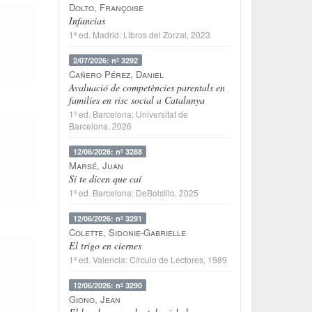
Dolto, Françoise
Infancias
1ª ed.
Madrid
:
Libros del Zorzal
, 2023
2/07/2026: nº 3292
Cañero Pérez, Daniel
Avaluació de competències parentals en
families en risc social a Catalunya
1ª ed.
Barcelona
:
Universitat de
Barcelona
, 2026
12/06/2026: nº 3288
Marsé, Juan
Si te dicen que caí
1ª ed.
Barcelona
:
DeBolsillo
, 2025
12/06/2026: nº 3291
Colette, Sidonie-Gabrielle
El trigo en ciernes
1ª ed.
Valencia
:
Círculo de Lectores
, 1989
12/06/2026: nº 3290
Giono, Jean