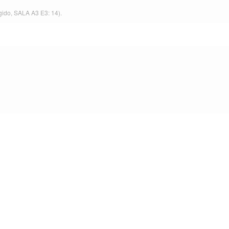
gido,
SALA A3 E3: 14
).