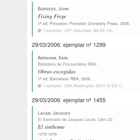
Burgess, John
Fixing Frege
1ª ed.
Princeton
:
Princeton University Press
, 2005.
1 ejemplar:
1297
(Adjuntado,
Bla E5: 14
).
29/03/2006: ejemplar nº 1299
Abraham, Karl
Biblioteca de Psicoanálisis RBA
:
Obras escogidas
1ª ed.
Barcelona
:
RBA
, 2006.
1 ejemplar:
1299
(Restringido,
DES1 A1 E4: 1
).
29/03/2006: ejemplar nº 1455
Lacan, Jacques
El Seminario de Jacques Lacan
, Libro 23:
El sinthome
1975-1976