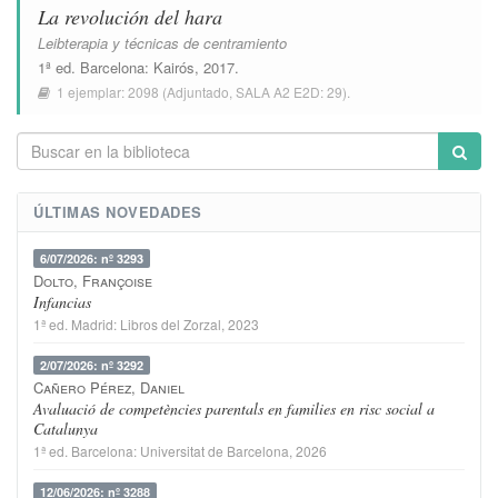
La revolución del hara
Leibterapia y técnicas de centramiento
1ª ed.
Barcelona
:
Kairós
, 2017.
1 ejemplar:
2098
(Adjuntado,
SALA A2 E2D: 29
).
ÚLTIMAS NOVEDADES
6/07/2026: nº 3293
Dolto, Françoise
Infancias
1ª ed.
Madrid
:
Libros del Zorzal
, 2023
2/07/2026: nº 3292
Cañero Pérez, Daniel
Avaluació de competències parentals en families en risc social a
Catalunya
1ª ed.
Barcelona
:
Universitat de Barcelona
, 2026
12/06/2026: nº 3288