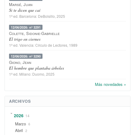
Marsé, Juan
Si te dicen que caí
1ª ed.
Barcelona
:
DeBolsillo
, 2025
12/06/2026: nº 3291
Colette, Sidonie-Gabrielle
El trigo en ciernes
1ª ed.
Valencia
:
Círculo de Lectores
, 1989
12/06/2026: nº 3290
Giono, Jean
El hombre que plantaba árboles
1ª ed.
Milano
:
Duomo
, 2025
Más novedades »
ARCHIVOS
2026
14
Marzo
6
Abril
2