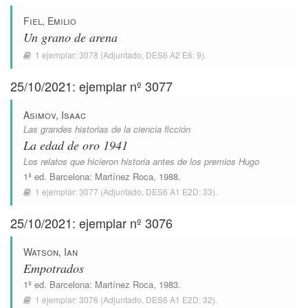
Fiel, Emilio
Un grano de arena
1 ejemplar:
3078
(Adjuntado,
DES6 A2 E6: 9
).
25/10/2021: ejemplar nº 3077
Asimov, Isaac
Las grandes historias de la ciencia ficción
La edad de oro 1941
Los relatos que hicieron historia antes de los premios Hugo
1ª ed.
Barcelona
:
Martínez Roca
, 1988.
1 ejemplar:
3077
(Adjuntado,
DES6 A1 E2D: 33
).
25/10/2021: ejemplar nº 3076
Watson, Ian
Empotrados
1ª ed.
Barcelona
:
Martínez Roca
, 1983.
1 ejemplar:
3076
(Adjuntado,
DES6 A1 E2D: 32
).