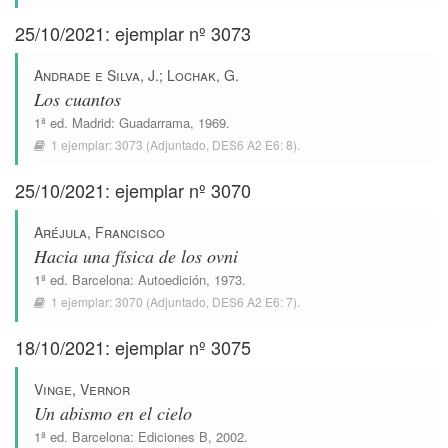
25/10/2021: ejemplar nº 3073
Andrade e Silva, J.
;
Lochak, G.
Los cuantos
1ª ed.
Madrid
:
Guadarrama
, 1969.
1 ejemplar:
3073
(Adjuntado,
DES6 A2 E6: 8
).
25/10/2021: ejemplar nº 3070
Aréjula, Francisco
Hacia una física de los ovni
1ª ed.
Barcelona
:
Autoedición
, 1973.
1 ejemplar:
3070
(Adjuntado,
DES6 A2 E6: 7
).
18/10/2021: ejemplar nº 3075
Vinge, Vernor
Un abismo en el cielo
1ª ed.
Barcelona
:
Ediciones B
, 2002.