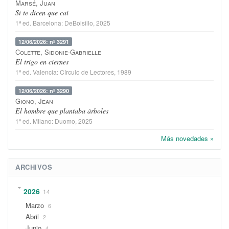
Marsé, Juan
Si te dicen que caí
1ª ed.
Barcelona
:
DeBolsillo
, 2025
12/06/2026: nº 3291
Colette, Sidonie-Gabrielle
El trigo en ciernes
1ª ed.
Valencia
:
Círculo de Lectores
, 1989
12/06/2026: nº 3290
Giono, Jean
El hombre que plantaba árboles
1ª ed.
Milano
:
Duomo
, 2025
Más novedades »
ARCHIVOS
2026
14
Marzo
6
Abril
2
Junio
4