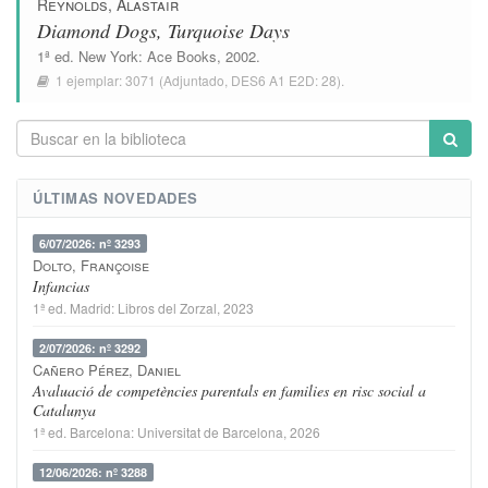
Reynolds, Alastair
Diamond Dogs, Turquoise Days
1ª ed.
New York
:
Ace Books
, 2002.
1 ejemplar:
3071
(Adjuntado,
DES6 A1 E2D: 28
).
ÚLTIMAS NOVEDADES
6/07/2026: nº 3293
Dolto, Françoise
Infancias
1ª ed.
Madrid
:
Libros del Zorzal
, 2023
2/07/2026: nº 3292
Cañero Pérez, Daniel
Avaluació de competències parentals en families en risc social a
Catalunya
1ª ed.
Barcelona
:
Universitat de Barcelona
, 2026
12/06/2026: nº 3288