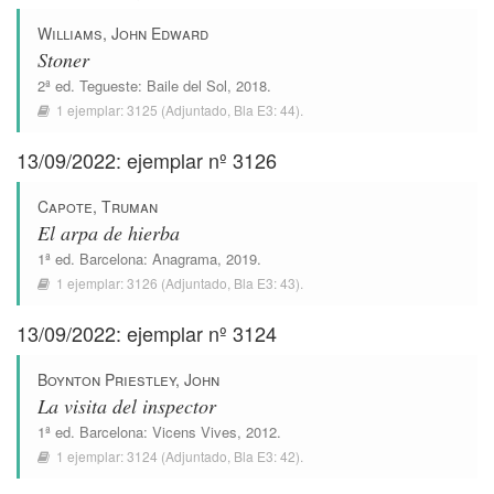
Williams, John Edward
Stoner
2ª ed.
Tegueste
:
Baile del Sol
, 2018.
1 ejemplar:
3125
(Adjuntado,
Bla E3: 44
).
13/09/2022: ejemplar nº 3126
Capote, Truman
El arpa de hierba
1ª ed.
Barcelona
:
Anagrama
, 2019.
1 ejemplar:
3126
(Adjuntado,
Bla E3: 43
).
13/09/2022: ejemplar nº 3124
Boynton Priestley, John
La visita del inspector
1ª ed.
Barcelona
:
Vicens Vives
, 2012.
1 ejemplar:
3124
(Adjuntado,
Bla E3: 42
).