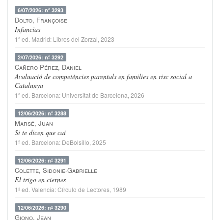
6/07/2026: nº 3293
Dolto, Françoise
Infancias
1ª ed.
Madrid
:
Libros del Zorzal
, 2023
2/07/2026: nº 3292
Cañero Pérez, Daniel
Avaluació de competències parentals en families en risc social a
Catalunya
1ª ed.
Barcelona
:
Universitat de Barcelona
, 2026
12/06/2026: nº 3288
Marsé, Juan
Si te dicen que caí
1ª ed.
Barcelona
:
DeBolsillo
, 2025
12/06/2026: nº 3291
Colette, Sidonie-Gabrielle
El trigo en ciernes
1ª ed.
Valencia
:
Círculo de Lectores
, 1989
12/06/2026: nº 3290
Giono, Jean