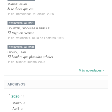
Marsé, Juan
Si te dicen que caí
1ª ed.
Barcelona
:
DeBolsillo
, 2025
12/06/2026: nº 3291
Colette, Sidonie-Gabrielle
El trigo en ciernes
1ª ed.
Valencia
:
Círculo de Lectores
, 1989
12/06/2026: nº 3290
Giono, Jean
El hombre que plantaba árboles
1ª ed.
Milano
:
Duomo
, 2025
Más novedades »
ARCHIVOS
2026
14
Marzo
6
Abril
2