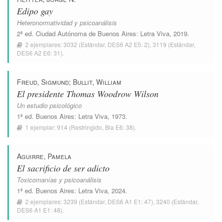
Edipo gay
Heteronormatividad y psicoanálisis
2ª ed.
Ciudad Autónoma de Buenos Aires
:
Letra Viva
, 2019.
2 ejemplares:
3032
(Estándar,
DES6 A2 E5: 2
),
3119
(Estándar,
DES6 A2 E6: 31
).
Freud, Sigmund
;
Bullit, William
El presidente Thomas Woodrow Wilson
Un estudio psicológico
1ª ed.
Buenos Aires
:
Letra Viva
, 1973.
1 ejemplar:
914
(Restringido,
Bla E6: 38
).
Aguirre, Pamela
El sacrificio de ser adicto
Toxicomanías y psicoanálisis
1ª ed.
Buenos Aires
:
Letra Viva
, 2024.
2 ejemplares:
3239
(Estándar,
DES6 A1 E1: 47
),
3240
(Estándar,
DES6 A1 E1: 48
).