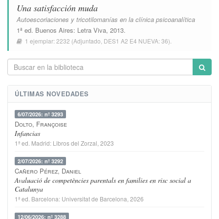
Una satisfacción muda
Autoescoriaciones y tricotilomanías en la clínica psicoanalítica
1ª ed.
Buenos Aires
:
Letra Viva
, 2013.
1 ejemplar:
2232
(Adjuntado,
DES1 A2 E4 NUEVA: 36
).
ÚLTIMAS NOVEDADES
6/07/2026: nº 3293
Dolto, Françoise
Infancias
1ª ed.
Madrid
:
Libros del Zorzal
, 2023
2/07/2026: nº 3292
Cañero Pérez, Daniel
Avaluació de competències parentals en families en risc social a
Catalunya
1ª ed.
Barcelona
:
Universitat de Barcelona
, 2026
12/06/2026: nº 3288