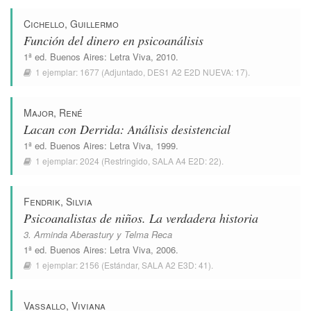
Cichello, Guillermo
Función del dinero en psicoanálisis
1ª ed.
Buenos Aires
:
Letra Viva
, 2010.
1 ejemplar:
1677
(Adjuntado,
DES1 A2 E2D NUEVA: 17
).
Major, René
Lacan con Derrida: Análisis desistencial
1ª ed.
Buenos Aires
:
Letra Viva
, 1999.
1 ejemplar:
2024
(Restringido,
SALA A4 E2D: 22
).
Fendrik, Silvia
Psicoanalistas de niños. La verdadera historia
3. Arminda Aberastury y Telma Reca
1ª ed.
Buenos Aires
:
Letra Viva
, 2006.
1 ejemplar:
2156
(Estándar,
SALA A2 E3D: 41
).
Vassallo, Viviana