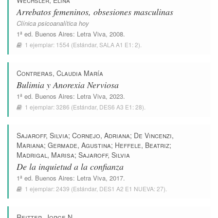
Wechsler, Elina
Arrebatos femeninos, obsesiones masculinas
Clínica psicoanalítica hoy
1ª ed.
Buenos Aires
:
Letra Viva
, 2008.
1 ejemplar:
1554
(Estándar,
SALA A1 E1: 2
).
Contreras, Claudia María
Bulimia y Anorexia Nerviosa
1ª ed.
Buenos Aires
:
Letra Viva
, 2023.
1 ejemplar:
3286
(Estándar,
DES6 A3 E1: 28
).
Sajaroff, Silvia
;
Cornejo, Adriana
;
De Vincenzi,
Mariana
;
Germade, Agustina
;
Heffele, Beatriz
;
Madrigal, Marisa
;
Sajaroff, Silvia
De la inquietud a la confianza
1ª ed.
Buenos Aires
:
Letra Viva
, 2017.
1 ejemplar:
2439
(Estándar,
DES1 A2 E1 NUEVA: 27
).
Reitter, Jorge N.